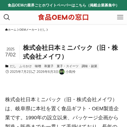
食品OEMの業界ごとホワイトペーパーはこちら（掲載企業募集中）
ホーム
OEMメーカー
だし
株式会社日本ミニパック（旧・株
2025
7/02
式会社メイワ）
だし
ふりかけ
味噌
和菓子
菓子・スイーツ
調味・副菜
2025年7月2日
2026年6月3日
小島怜
株式会社日本ミニパック（旧・株式会社メイワ）
は、岐阜県に本社を置く食品ギフト・OEM製造企
業です。1990年の設立以来、パッケージ企画から
製造・販売までを一貫して手掛けており、長年の