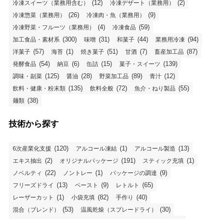
(12)
(2)
冷凍スイーツ（業務用含む）
冷凍デザート（業務用）
(26)
(9)
冷凍惣菜（業務用）
冷凍肉・魚（業務用）
(4)
(59)
冷凍野菜・フルーツ（業務用）
冷凍食品
(300)
(31)
(44)
(94)
加工食品・素材系
味噌
和菓子
業務用冷凍
(57)
(1)
(51)
(7)
(87)
洋菓子
海苔
焼き菓子
甘酒
畜産加工品
(54)
(6)
(15)
(139)
発酵食品
納豆
缶詰
菓子・スイーツ
(125)
(28)
(89)
(12)
調味・副菜
醤油
野菜加工品
青汁
(135)
(72)
(55)
飲料・健康・粉末類
飲料全般
魚介・ねり製品
(38)
麺類
技術から探す
(120)
(1)
(13)
6次産業化支援
アルコール凍結
アルコール製造
(2)
(191)
(1)
エキス抽出
オリジナルパッケージ
スティック充填
(22)
(1)
(9)
ノベルティ
ノントレー
パッケージの調達
(13)
(9)
(65)
フリーズドライ
ペースト
レトルト
(1)
(82)
(40)
レーザーカット
小袋充填
手作り
(53)
(30)
混合（ブレンド）
温風乾燥（スプレードライ）