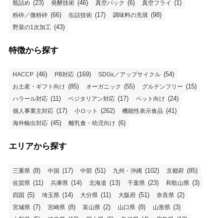
(23)
(46)
(6)
(1)
瓶詰め
発酵技術
真空パック
真空フライ
(66)
(17)
(98)
粉砕／微粉砕
缶詰技術
調味料の充填
(43)
野菜の1次加工
特徴から探す
(46)
(169)
(54)
HACCP
PB対応
SDGs／アップサイクル
(85)
(55)
(15)
お土産・ギフト向け
オーガニック
グルテンフリー
(11)
(17)
(24)
ハラール対応
ベジタリアン対応
ペット向け
(17)
(262)
(41)
個人事業主対応
小ロット
機能性表示食品
(45)
(6)
海外輸出対応
離乳食・幼児向け
エリアから探す
(8)
(17)
(51)
(102)
(85)
三重県
中国
中部
九州・沖縄
京都府
(11)
(14)
(13)
(23)
(3)
佐賀県
兵庫県
北海道
千葉県
和歌山県
(5)
(14)
(11)
(51)
(2)
四国
埼玉県
大分県
大阪府
奈良県
(7)
(8)
(2)
(8)
(3)
宮城県
宮崎県
富山県
山口県
山形県