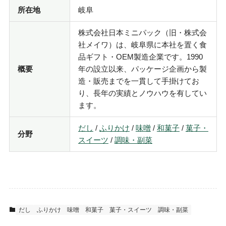
所在地
岐阜
株式会社日本ミニパック（旧・株式会
社メイワ）は、岐阜県に本社を置く食
品ギフト・OEM製造企業です。1990
概要
年の設立以来、パッケージ企画から製
造・販売までを一貫して手掛けてお
り、長年の実績とノウハウを有してい
ます。
だし
/
ふりかけ
/
味噌
/
和菓子
/
菓子・
分野
スイーツ
/
調味・副菜
だし
ふりかけ
味噌
和菓子
菓子・スイーツ
調味・副菜