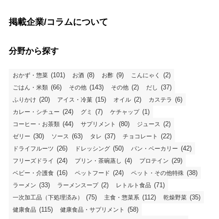
掲載企業/コラムについて
分野から探す
(101)
(8)
(9)
(2)
おかず・惣菜
お酒
お酢
こんにゃく
(66)
(143)
(2)
(37)
ごはん・米類
その他
その他
だし
(20)
(15)
(2)
(6)
ふりかけ
アイス・冷菓
オイル
カステラ
(24)
(7)
(1)
カレー・シチュー
グミ
ケチャップ
(44)
(80)
(2)
コーヒー・お茶類
サプリメント
ジュース
(30)
(63)
(37)
(22)
ゼリー
ソース
タレ
チョコレート
(26)
(50)
(42)
ドライフルーツ
ドレッシング
パン・ベーカリー
(24)
(4)
(29)
フリーズドライ
プリン・茶碗蒸し
プロテイン
(16)
(24)
(38)
ベビー・介護食
ペットフード
ペット・その他特殊
(33)
(2)
(71)
ラーメン
ラーメンスープ
レトルト食品
(75)
(112)
(35)
一次加工品（下処理済み）
主食・惣菜系
乾燥野菜
(115)
(58)
健康食品
健康食品・サプリメント