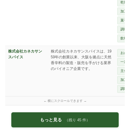
乾燥
加工
菓子
調味
飲料
株式会社カネカサン
株式会社カネカサンスパイスは、19
おか
スパイス
59年の創業以来、大阪を拠点に天然
一次
香辛料の製造・販売を手がける業界
のパイオニア企業です。
主食
加工
調味
もっと見る
（残り
45
件）