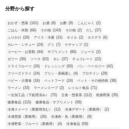
分野から探す
(101)
(8)
(9)
(2)
おかず・惣菜
お酒
お酢
こんにゃく
(66)
(143)
(2)
(37)
ごはん・米類
その他
その他
だし
(20)
(15)
(2)
(6)
ふりかけ
アイス・冷菓
オイル
カステラ
(24)
(7)
(1)
カレー・シチュー
グミ
ケチャップ
(44)
(80)
(2)
コーヒー・お茶類
サプリメント
ジュース
(30)
(63)
(37)
(22)
ゼリー
ソース
タレ
チョコレート
(26)
(50)
(42)
ドライフルーツ
ドレッシング
パン・ベーカリー
(24)
(4)
(29)
フリーズドライ
プリン・茶碗蒸し
プロテイン
(16)
(24)
(38)
ベビー・介護食
ペットフード
ペット・その他特殊
(33)
(2)
(71)
ラーメン
ラーメンスープ
レトルト食品
(75)
(112)
(35)
一次加工品（下処理済み）
主食・惣菜系
乾燥野菜
(115)
(58)
健康食品
健康食品・サプリメント
(12)
(2)
冷凍スイーツ（業務用含む）
冷凍デザート（業務用）
(26)
(9)
冷凍惣菜（業務用）
冷凍肉・魚（業務用）
(4)
(59)
冷凍野菜・フルーツ（業務用）
冷凍食品