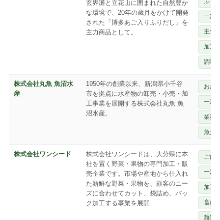
ふり
玄界灘と立花山に囲まれた自然豊か
な環境で、20年の歳月をかけて開発
一次
された「博多あご入りふりだし」を
主食
主力商品として。
加工
調味
株式会社丸魚 魚沼水
1950年の創業以来、新潟県小千谷
おか
産
市を拠点に水産物の卸売・小売・加
一次
工事業を展開する株式会社丸魚 魚
沼水産。
業務
魚介
株式会社ワンシード
株式会社ワンシードは、大分県に本
ごは
社を置く野菜・果物の専門加工・販
一次
売企業です。市場や産地から仕入れ
た新鮮な野菜・果物を、顧客のニー
加工
ズに合わせてカット、袋詰め、パッ
畜産
ク加工する事業を展開…
麺類