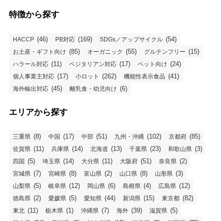
特徴から探す
(46)
(169)
(54)
HACCP
PB対応
SDGs／アップサイクル
(85)
(55)
(15)
お土産・ギフト向け
オーガニック
グルテンフリー
(11)
(17)
(24)
ハラール対応
ベジタリアン対応
ペット向け
(17)
(262)
(41)
個人事業主対応
小ロット
機能性表示食品
(45)
(6)
海外輸出対応
離乳食・幼児向け
エリアから探す
(8)
(17)
(51)
(102)
(85)
三重県
中国
中部
九州・沖縄
京都府
(11)
(14)
(13)
(23)
(3)
佐賀県
兵庫県
北海道
千葉県
和歌山県
(5)
(14)
(11)
(51)
(2)
四国
埼玉県
大分県
大阪府
奈良県
(7)
(8)
(2)
(8)
(3)
宮城県
宮崎県
富山県
山口県
山形県
(5)
(12)
(6)
(4)
(12)
山梨県
岐阜県
岡山県
島根県
広島県
(2)
(5)
(44)
(15)
(82)
徳島県
愛媛県
愛知県
新潟県
東京都
(11)
(1)
(7)
(39)
(5)
東北
栃木県
沖縄県
海外
滋賀県