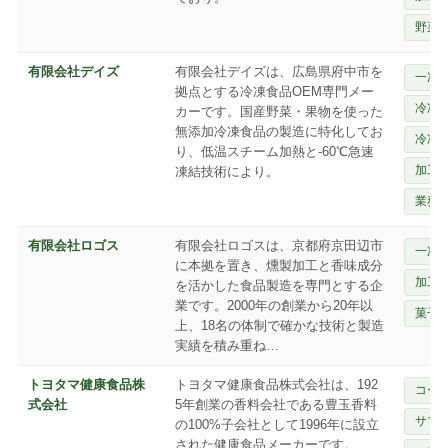
野菜
有限会社デイズ
有限会社デイズは、広島県府中市を
一次
拠点とする冷凍食品OEM専門メー
冷凍
カーです。国産野菜・果物を使った
無添加冷凍食品の製造に特化してお
冷凍
り、低温スチーム加熱と-60℃急速
加工
凍結技術により。
業務
有限会社ロゴス
有限会社ロゴスは、京都府京田辺市
一次
に本拠を置き、燻製加工と香味成分
加工
を活かした食品製造を専門とする企
業です。2000年の創業から20年以
菓子
上、18名の体制で確かな技術と製造
実績を積み重ね…
トヨタマ健康食品株
トヨタマ健康食品株式会社は、192
コー
式会社
5年創業の香料会社である豊玉香料
サプ
の100%子会社として1996年に設立
された健康食品メーカーです。