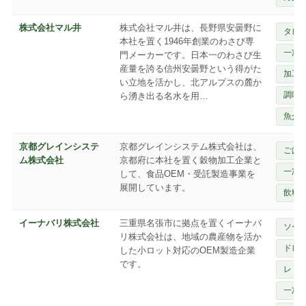
株式会社マル井
株式会社マル井は、長野県安曇野に
タレ
本社を置く1946年創業のわさび専
一次
門メーカーです。日本一のわさび生
産量を誇る信州安曇野という得がた
加工
い立地を活かし、北アルプスの麓か
調味
ら湧き出る名水を用…
魚介
京都グレインシステ
京都グレインシステム株式会社は、
ごは
ム株式会社
京都府に本社を置く穀物加工企業と
一次
して、食品OEM・受託製造事業を
展開しています。
飲料
イーナバリ株式会社
三重県名張市に拠点を置くイーナバ
ソー
リ株式会社は、地域の農産物を活か
ドレ
した小ロット対応のOEM製造企業
です。
レト
一次