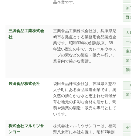
品企業です。
加工
野菜
三興食品工業株式会
三興食品工業株式会社は、兵庫県尼
カレ
社
崎市を拠点とする業務用食品製造企
一次
業です。昭和33年の創業以来、68
年近い歴史の中で、カレールウやス
主食
ープの素などの製造・販売を行い、
加工
業界内で確かな実績…
調味
袋田食品株式会社
袋田食品株式会社は、茨城県久慈郡
一次
大子町にある食品製造企業です。奥
加工
久慈の清らかな水と恵まれた気候が
育む地元の多彩な食材を活かし、蒟
蒻や湯葉の製造・販売を専門として
います。
株式会社マルミツサ
株式会社マルミツサンヨーは、福岡
ゼリ
ンヨー
県八女市に本社を置く、昭和7年創