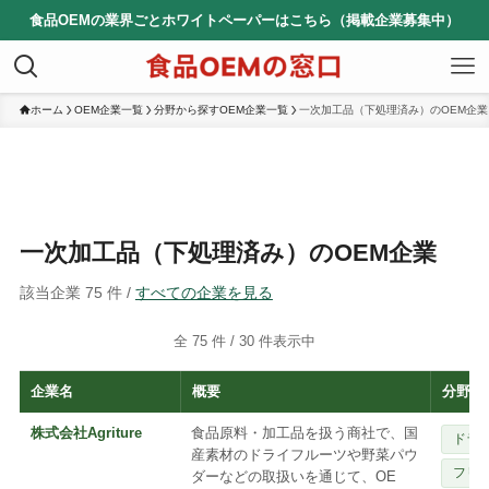
食品OEMの業界ごとホワイトペーパーはこちら（掲載企業募集中）
ホーム
OEM企業一覧
分野から探すOEM企業一覧
一次加工品（下処理済み）のOEM企業
一次加工品（下処理済み）のOEM企業
該当企業 75 件 /
すべての企業を見る
全 75 件 /
30
件表示中
企業名
概要
分野
株式会社Agriture
食品原料・加工品を扱う商社で、国
ドラ
産素材のドライフルーツや野菜パウ
フリ
ダーなどの取扱いを通じて、OE