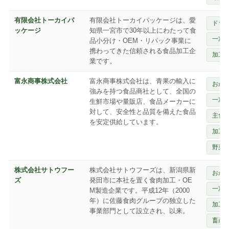
有限会社トーカイパ
有限会社トーカイパッケージは、愛
ドラ
ッケージ
知県一宮市で30年以上にわたって食
一次
品小分け・OEM・リパック事業に
携わってきた信頼される食品加工企
加工
業です。
富永商事株式会社
富永商事株式会社は、青果の輸入に
おか
強みを持つ食品商社として、全国の
一次
生鮮市場や量販店、食品メーカーに
対して、安全性と品質を備えた食品
主食
を安定供給しています。
加工
野菜
株式会社サトウフー
株式会社サトウフーズは、新潟県新
おか
ズ
発田市に本社を置く食肉加工・OE
一次
M製造企業です。平成12年（2000
年）に佐藤食肉グループの独立した
加工
事業部門として設立され、以来。
畜産