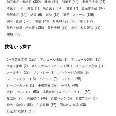
(300)
(31)
(44)
(94)
加工食品・素材系
味噌
和菓子
業務用冷凍
(57)
(1)
(51)
(7)
(87)
洋菓子
海苔
焼き菓子
甘酒
畜産加工品
(54)
(6)
(15)
(139)
発酵食品
納豆
缶詰
菓子・スイーツ
(125)
(28)
(89)
(12)
調味・副菜
醤油
野菜加工品
青汁
(135)
(72)
(55)
飲料・健康・粉末類
飲料全般
魚介・ねり製品
(38)
麺類
技術から探す
(120)
(1)
(13)
6次産業化支援
アルコール凍結
アルコール製造
(2)
(191)
(1)
エキス抽出
オリジナルパッケージ
スティック充填
(22)
(1)
(9)
ノベルティ
ノントレー
パッケージの調達
(13)
(9)
(65)
フリーズドライ
ペースト
レトルト
(1)
(82)
(40)
レーザーカット
小袋充填
手作り
(53)
(30)
混合（ブレンド）
温風乾燥（スプレードライ）
(23)
(46)
(6)
(1)
瓶詰め
発酵技術
真空パック
真空フライ
(66)
(17)
(98)
粉砕／微粉砕
缶詰技術
調味料の充填
(43)
野菜の1次加工