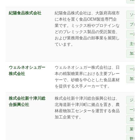
紀陽食品株式会社
紀陽食品株式会社は、大阪府高槻市
ソー
に本社を置く食品OEM製造専門企
プロ
業です。ミックス粉やプロテインな
どのプレミックス製品の受託製造、
一次
および業務用食品の卸事業を展開し
主食
ています。
加工
ウェルネオシュガー
ウェルネオシュガー株式会社は、日
一次
株式会社
本の精製糖業界における主要プレー
加工
ヤーで、砂糖を中心とした食品素材
を提供する大手メーカーです。
株式会社新十津川総
株式会社新十津川総合振興公社は、
ジュ
合振興公社
北海道新十津川町に拠点を置き、農
一次
林産物加工センターを運営する食品
加工企業です。
加工
菓子
野菜