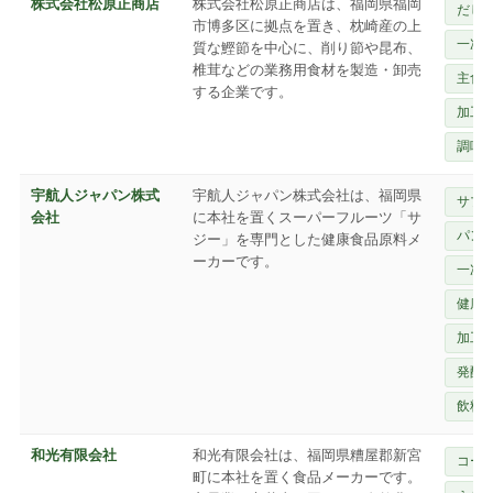
株式会社松原正商店
株式会社松原正商店は、福岡県福岡
だし
市博多区に拠点を置き、枕崎産の上
一次
質な鰹節を中心に、削り節や昆布、
椎茸などの業務用食材を製造・卸売
主食
する企業です。
加工
調味
宇航人ジャパン株式
宇航人ジャパン株式会社は、福岡県
サプ
会社
に本社を置くスーパーフルーツ「サ
パン
ジー」を専門とした健康食品原料メ
ーカーです。
一次
健康
加工
発酵
飲料
和光有限会社
和光有限会社は、福岡県糟屋郡新宮
コー
町に本社を置く食品メーカーです。