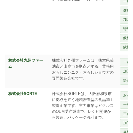
一次
健康
加工
野菜
飲料
飲料
株式会社九州ファー
株式会社九州ファームは、熊本県菊
一次
ム
池市と山鹿市を拠点とする、業務用
加工
おろしニンニク・おろしショウガの
専門製造会社です。
野菜
株式会社SORTE
株式会社SORTEは、大阪府和泉市
おか
に拠点を置く地域密着型の食品加工
一次
製造企業です。主力事業はピクルス
のOEM受注製造で、レシピ開発か
主食
ら製造、パッケージ設計まで。
加工
発酵