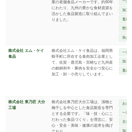
一次
業の老舗食品メーカーです。約90年
にわたり、九州の豊かな食材資源を
加工
活かした食品製造に取り組んでまい
畜産
りました。
野菜
魚介
株式会社 エム・ケイ
株式会社エム・ケイ食品は、福岡県
一次
食品
鞍手町に所在する食肉加工企業とし
加工
て、佐賀・鹿児島・宮崎など九州産
の銘柄和牛・豚肉を安全かつ安心に
畜産
加工・卸・小売りしています。
株式会社 東乃匠 大分
株式会社東乃匠大分工場は、漬物と
おか
工場
梅干しを中心とした食品製造を専門
一次
とする企業です。「味・技・心にこ
だわった食品づくり」を理念に、安
主食
心・安全・美味・健康の追求を掲げ
加工
ており。