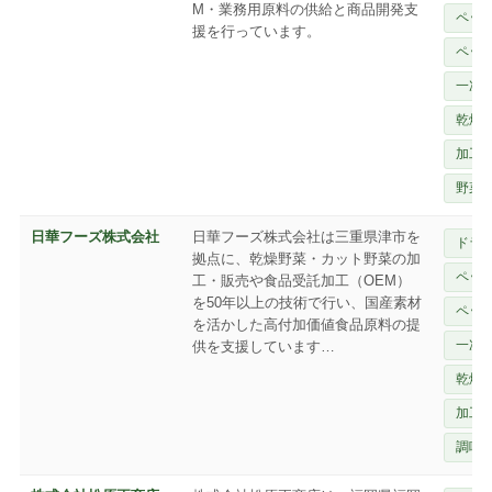
M・業務用原料の供給と商品開発支
ペッ
援を行っています。
ペッ
一次
乾燥
加工
野菜
日華フーズ株式会社
日華フーズ株式会社は三重県津市を
ドラ
拠点に、乾燥野菜・カット野菜の加
ペッ
工・販売や食品受託加工（OEM）
を50年以上の技術で行い、国産素材
ペッ
を活かした高付加価値食品原料の提
一次
供を支援しています…
乾燥
加工
調味