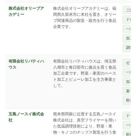
株式会社オリーブア
株式会社オリーブアカデミーは、福
ごは
カデミー
岡県久留米市に本社を置き、オリー
ドレ
ブ関連商品の製造・販売を行う食品
企業です。
一次
加工
調味
有限会社リバティハ
有限会社リバティハウスは、埼玉県
ゼリ
ウス
八潮市と春日部市に拠点を置く食品
一次
加工企業です。野菜・果実のペース
ト加工とピューレ加工を主力事業と
加工
して。
菓子
野菜
五島ノースイ株式会
熊本県阿蘇に位置する五島ノースイ
ドラ
社
株式会社は、真空フライヤーを用い
一次
た低温調理技術により、野菜・果
物・キノコのチップス製造を行う食
乾燥