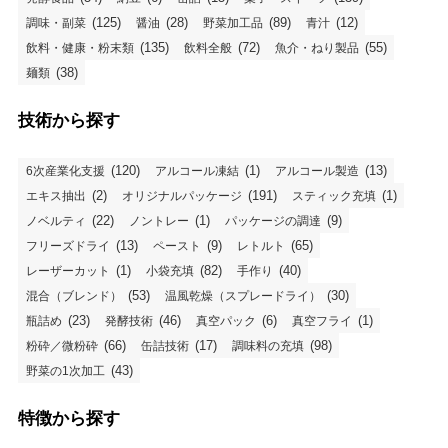
(125)
(28)
(89)
(12)
調味・副菜
醤油
野菜加工品
青汁
(135)
(72)
(55)
飲料・健康・粉末類
飲料全般
魚介・ねり製品
(38)
麺類
技術から探す
(120)
(1)
(13)
6次産業化支援
アルコール凍結
アルコール製造
(2)
(191)
(1)
エキス抽出
オリジナルパッケージ
スティック充填
(22)
(1)
(9)
ノベルティ
ノントレー
パッケージの調達
(13)
(9)
(65)
フリーズドライ
ペースト
レトルト
(1)
(82)
(40)
レーザーカット
小袋充填
手作り
(53)
(30)
混合（ブレンド）
温風乾燥（スプレードライ）
(23)
(46)
(6)
(1)
瓶詰め
発酵技術
真空パック
真空フライ
(66)
(17)
(98)
粉砕／微粉砕
缶詰技術
調味料の充填
(43)
野菜の1次加工
特徴から探す