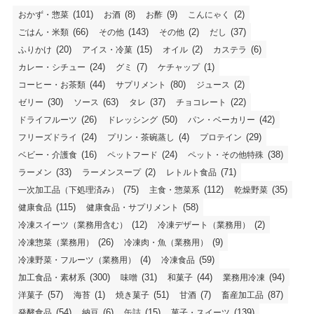
(101)
(8)
(9)
(2)
おかず・惣菜
お酒
お酢
こんにゃく
(66)
(143)
(2)
(37)
ごはん・米類
その他
その他
だし
(20)
(15)
(2)
(6)
ふりかけ
アイス・冷菓
オイル
カステラ
(24)
(7)
(1)
カレー・シチュー
グミ
ケチャップ
(44)
(80)
(2)
コーヒー・お茶類
サプリメント
ジュース
(30)
(63)
(37)
(22)
ゼリー
ソース
タレ
チョコレート
(26)
(50)
(42)
ドライフルーツ
ドレッシング
パン・ベーカリー
(24)
(4)
(29)
フリーズドライ
プリン・茶碗蒸し
プロテイン
(16)
(24)
(38)
ベビー・介護食
ペットフード
ペット・その他特殊
(33)
(2)
(71)
ラーメン
ラーメンスープ
レトルト食品
(75)
(112)
(35)
一次加工品（下処理済み）
主食・惣菜系
乾燥野菜
(115)
(58)
健康食品
健康食品・サプリメント
(12)
(2)
冷凍スイーツ（業務用含む）
冷凍デザート（業務用）
(26)
(9)
冷凍惣菜（業務用）
冷凍肉・魚（業務用）
(4)
(59)
冷凍野菜・フルーツ（業務用）
冷凍食品
(300)
(31)
(44)
(94)
加工食品・素材系
味噌
和菓子
業務用冷凍
(57)
(1)
(51)
(7)
(87)
洋菓子
海苔
焼き菓子
甘酒
畜産加工品
(54)
(6)
(15)
(139)
発酵食品
納豆
缶詰
菓子・スイーツ