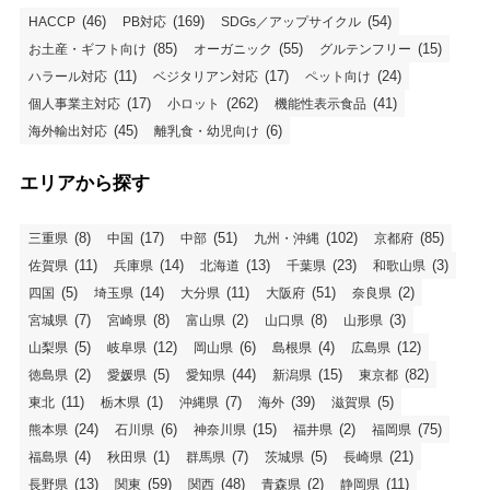
(46)
(169)
(54)
HACCP
PB対応
SDGs／アップサイクル
(85)
(55)
(15)
お土産・ギフト向け
オーガニック
グルテンフリー
(11)
(17)
(24)
ハラール対応
ベジタリアン対応
ペット向け
(17)
(262)
(41)
個人事業主対応
小ロット
機能性表示食品
(45)
(6)
海外輸出対応
離乳食・幼児向け
エリアから探す
(8)
(17)
(51)
(102)
(85)
三重県
中国
中部
九州・沖縄
京都府
(11)
(14)
(13)
(23)
(3)
佐賀県
兵庫県
北海道
千葉県
和歌山県
(5)
(14)
(11)
(51)
(2)
四国
埼玉県
大分県
大阪府
奈良県
(7)
(8)
(2)
(8)
(3)
宮城県
宮崎県
富山県
山口県
山形県
(5)
(12)
(6)
(4)
(12)
山梨県
岐阜県
岡山県
島根県
広島県
(2)
(5)
(44)
(15)
(82)
徳島県
愛媛県
愛知県
新潟県
東京都
(11)
(1)
(7)
(39)
(5)
東北
栃木県
沖縄県
海外
滋賀県
(24)
(6)
(15)
(2)
(75)
熊本県
石川県
神奈川県
福井県
福岡県
(4)
(1)
(7)
(5)
(21)
福島県
秋田県
群馬県
茨城県
長崎県
(13)
(59)
(48)
(2)
(11)
長野県
関東
関西
青森県
静岡県