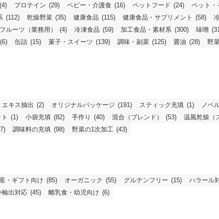
(4)
プロテイン
(29)
ベビー・介護食
(16)
ペットフード
(24)
ペット・
系
(112)
乾燥野菜
(35)
健康食品
(115)
健康食品・サプリメント
(58)
フルーツ（業務用）
(4)
冷凍食品
(59)
加工食品・素材系
(300)
味噌
(3
(6)
缶詰
(15)
菓子・スイーツ
(139)
調味・副菜
(125)
醤油
(28)
野
エキス抽出
(2)
オリジナルパッケージ
(191)
スティック充填
(1)
ノベ
ット
(1)
小袋充填
(82)
手作り
(40)
混合（ブレンド）
(53)
温風乾燥（
7)
調味料の充填
(98)
野菜の1次加工
(43)
産・ギフト向け
(85)
オーガニック
(55)
グルテンフリー
(15)
ハラール
外輸出対応
(45)
離乳食・幼児向け
(6)