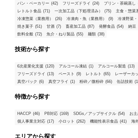
パン・ベーカリー
(42)
フリーズドライ
(24)
プリン・茶碗蒸し
レトルト食品
(71)
一次加工品（下処理済み）
(75)
主食・惣菜
冷凍惣菜（業務用）
(26)
冷凍肉・魚（業務用）
(9)
冷凍野菜・
焼き菓子
(51)
甘酒
(7)
畜産加工品
(87)
発酵食品
(54)
納豆
飲料全般
(72)
魚介・ねり製品
(55)
麺類
(38)
技術から探す
6次産業化支援
(120)
アルコール凍結
(1)
アルコール製造
(13)
フリーズドライ
(13)
ペースト
(9)
レトルト
(65)
レーザーカ
真空パック
(6)
真空フライ
(1)
粉砕／微粉砕
(66)
缶詰技術
(1
特徴から探す
HACCP
(46)
PB対応
(169)
SDGs／アップサイクル
(54)
お土
個人事業主対応
(17)
小ロット
(262)
機能性表示食品
(41)
海
エリアから探す