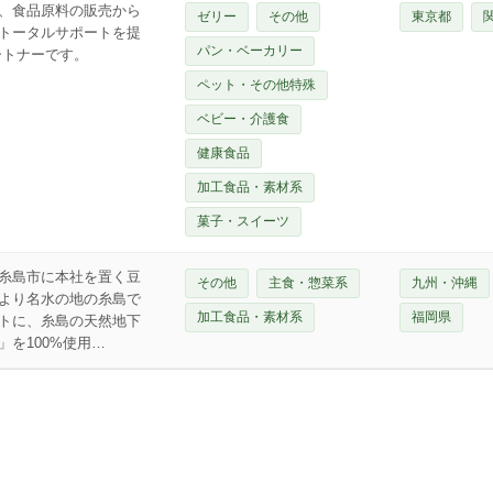
、食品原料の販売から
ゼリー
その他
東京都
トータルサポートを提
パン・ベーカリー
ートナーです。
ペット・その他特殊
ベビー・介護食
健康食品
加工食品・素材系
菓子・スイーツ
糸島市に本社を置く豆
その他
主食・惣菜系
九州・沖縄
より名水の地の糸島で
加工食品・素材系
福岡県
トに、糸島の天然地下
を100%使用…