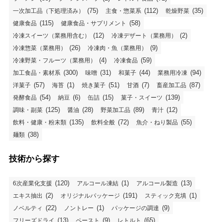
(75)
(112)
(35)
一次加工品（下処理済み）
主食・惣菜系
乾燥野菜
(115)
(58)
健康食品
健康食品・サプリメント
(12)
(2)
冷凍スイーツ（業務用含む）
冷凍デザート（業務用）
(26)
(9)
冷凍惣菜（業務用）
冷凍肉・魚（業務用）
(4)
(59)
冷凍野菜・フルーツ（業務用）
冷凍食品
(300)
(31)
(44)
(94)
加工食品・素材系
味噌
和菓子
業務用冷凍
(57)
(1)
(51)
(7)
(87)
洋菓子
海苔
焼き菓子
甘酒
畜産加工品
(54)
(6)
(15)
(139)
発酵食品
納豆
缶詰
菓子・スイーツ
(125)
(28)
(89)
(12)
調味・副菜
醤油
野菜加工品
青汁
(135)
(72)
(55)
飲料・健康・粉末類
飲料全般
魚介・ねり製品
(38)
麺類
技術から探す
(120)
(1)
(13)
6次産業化支援
アルコール凍結
アルコール製造
(2)
(191)
(1)
エキス抽出
オリジナルパッケージ
スティック充填
(22)
(1)
(9)
ノベルティ
ノントレー
パッケージの調達
(13)
(9)
(65)
フリーズドライ
ペースト
レトルト