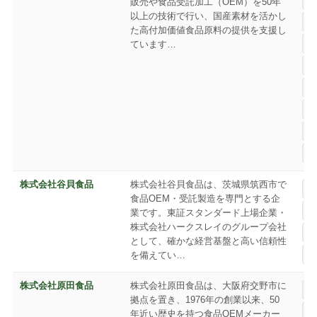
販売や食品受託加工（OEM）を50年
以上の技術で行い、国産素材を活かし
た高付加価値食品原料の提供を支援し
ています…
株式会社谷貝食品
株式会社谷貝食品は、茨城県筑西市で
食品OEM・受託製造を専門とする企
業です。東証スタンダード上場企業・
株式会社ハークスレイのグループ会社
として、確かな経営基盤と高い信頼性
を備えてい…
株式会社原田食品
株式会社原田食品は、大阪府交野市に
拠点を置き、1976年の創業以来、50
年近い歴史を持つ食品OEMメーカー