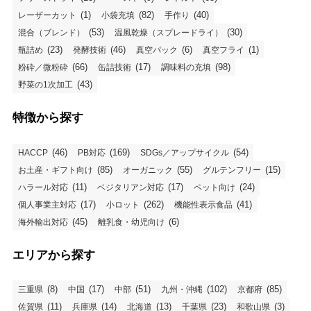
(1)
(82)
(40)
レーザーカット
小袋充填
手作り
(53)
(30)
混合（ブレンド）
温風乾燥（スプレードライ）
(23)
(46)
(6)
(1)
瓶詰め
発酵技術
真空パック
真空フライ
(66)
(17)
(98)
粉砕／微粉砕
缶詰技術
調味料の充填
(43)
野菜の1次加工
特徴から探す
(46)
(169)
(54)
HACCP
PB対応
SDGs／アップサイクル
(85)
(55)
(15)
お土産・ギフト向け
オーガニック
グルテンフリー
(11)
(17)
(24)
ハラール対応
ベジタリアン対応
ペット向け
(17)
(262)
(41)
個人事業主対応
小ロット
機能性表示食品
(45)
(6)
海外輸出対応
離乳食・幼児向け
エリアから探す
(8)
(17)
(51)
(102)
(85)
三重県
中国
中部
九州・沖縄
京都府
(11)
(14)
(13)
(23)
(3)
佐賀県
兵庫県
北海道
千葉県
和歌山県