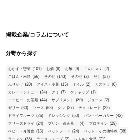
掲載企業/コラムについて
分野から探す
(101)
(8)
(9)
(2)
おかず・惣菜
お酒
お酢
こんにゃく
(66)
(143)
(2)
(37)
ごはん・米類
その他
その他
だし
(20)
(15)
(2)
(6)
ふりかけ
アイス・冷菓
オイル
カステラ
(24)
(7)
(1)
カレー・シチュー
グミ
ケチャップ
(44)
(80)
(2)
コーヒー・お茶類
サプリメント
ジュース
(30)
(63)
(37)
(22)
ゼリー
ソース
タレ
チョコレート
(26)
(50)
(42)
ドライフルーツ
ドレッシング
パン・ベーカリー
(24)
(4)
(29)
フリーズドライ
プリン・茶碗蒸し
プロテイン
(16)
(24)
(38)
ベビー・介護食
ペットフード
ペット・その他特殊
(33)
(2)
(71)
ラーメン
ラーメンスープ
レトルト食品