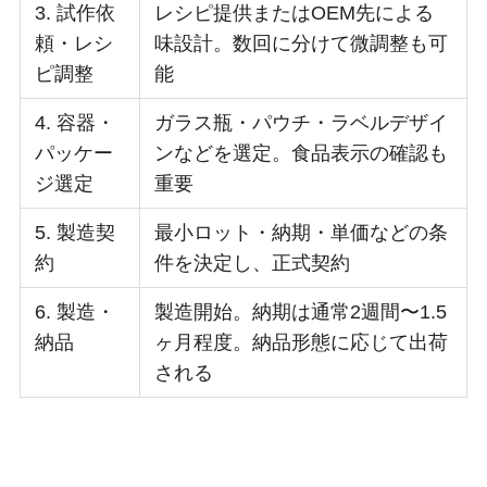
3. 試作依
レシピ提供またはOEM先による
頼・レシ
味設計。数回に分けて微調整も可
ピ調整
能
4. 容器・
ガラス瓶・パウチ・ラベルデザイ
パッケー
ンなどを選定。食品表示の確認も
ジ選定
重要
5. 製造契
最小ロット・納期・単価などの条
約
件を決定し、正式契約
6. 製造・
製造開始。納期は通常2週間〜1.5
納品
ヶ月程度。納品形態に応じて出荷
される