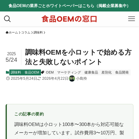
食品OEMの業界ごとホワイトペーパーはこちら（掲載企業募集中）
ホーム
コラム
調味料
調味料OEMを小ロットで始める方
2025
5/24
法と失敗しないポイント
調味料
食品OEM
OEM
マーケティング
健康食品
差別化
食品開発
2025年5月24日
2026年4月22日
小島怜
この記事の要約
調味料OEMは小ロット100本〜300本から対応可能な
メーカーが増加しています。試作費用3〜10万円、製