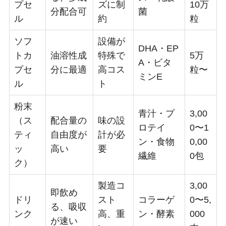
プセ
ズに制
10万
分配合可
菌
ル
約
粒
ソフ
設備が
DHA・EP
トカ
油溶性成
特殊で
5万
A・ビタ
プセ
分に最適
高コス
粒〜
ミンE
ル
ト
粉末
青汁・プ
3,00
（ス
配合量の
味の設
ロテイ
0〜1
ティ
自由度が
計が必
ン・食物
0,00
ッ
高い
要
繊維
0包
ク）
製造コ
3,00
即飲め
ドリ
スト
コラーゲ
0〜5,
る、吸収
ンク
高、重
ン・酵素
000
が速い