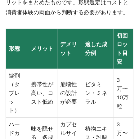
リットをまとめたものです。形態選定はコストと
消費者体験の両面から判断する必要があります。
初回
デメリ
適した成
ロッ
形態
メリット
ット
分例
ト目
安
錠剤
3
（タ
携帯性が
崩壊性
ビタミ
万〜
ブレ
高い、コ
の設計
ン・ミネ
10万
ッ
スト低め
が必要
ラル
粒
ト）
ハー
カプセ
3
味を隠せ
植物エキ
ドカ
ルサイ
万〜
る、多成
ス・乳酸