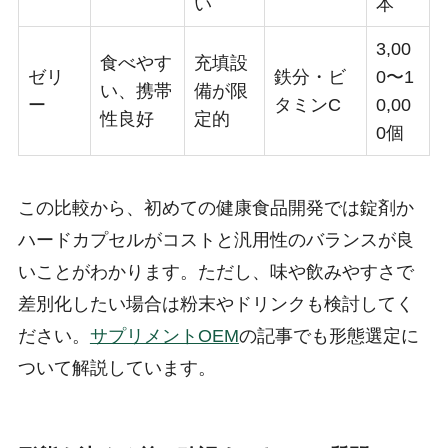
い
本
3,00
食べやす
充填設
ゼリ
鉄分・ビ
0〜1
い、携帯
備が限
ー
タミンC
0,00
性良好
定的
0個
この比較から、初めての健康食品開発では錠剤か
ハードカプセルがコストと汎用性のバランスが良
いことがわかります。ただし、味や飲みやすさで
差別化したい場合は粉末やドリンクも検討してく
ださい。
サプリメントOEM
の記事でも形態選定に
ついて解説しています。