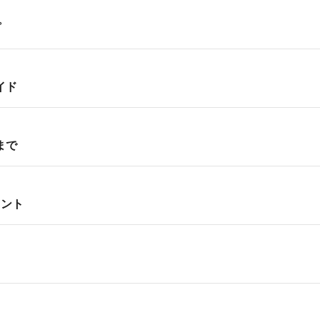
プ
イド
まで
イント