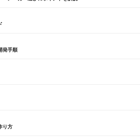
ド
開発手順
ト
作り方