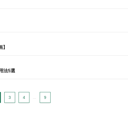
画】
用法5選
3
4
...
9