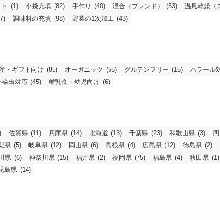
ット
(1)
小袋充填
(82)
手作り
(40)
混合（ブレンド）
(53)
温風乾燥（
7)
調味料の充填
(98)
野菜の1次加工
(43)
産・ギフト向け
(85)
オーガニック
(55)
グルテンフリー
(15)
ハラール
外輸出対応
(45)
離乳食・幼児向け
(6)
)
佐賀県
(11)
兵庫県
(14)
北海道
(13)
千葉県
(23)
和歌山県
(3)
四
梨県
(5)
岐阜県
(12)
岡山県
(6)
島根県
(4)
広島県
(12)
徳島県
(2)
川県
(6)
神奈川県
(15)
福井県
(2)
福岡県
(75)
福島県
(4)
秋田県
(1)
児島県
(14)