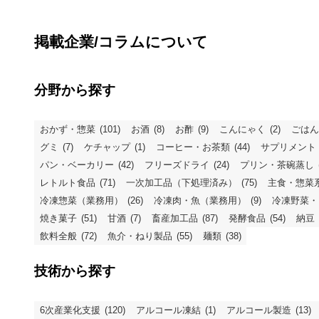
掲載企業/コラムについて
分野から探す
おかず・惣菜
(101)
お酒
(8)
お酢
(9)
こんにゃく
(2)
ごはん
グミ
(7)
ケチャップ
(1)
コーヒー・お茶類
(44)
サプリメント
パン・ベーカリー
(42)
フリーズドライ
(24)
プリン・茶碗蒸し
レトルト食品
(71)
一次加工品（下処理済み）
(75)
主食・惣菜
冷凍惣菜（業務用）
(26)
冷凍肉・魚（業務用）
(9)
冷凍野菜・
焼き菓子
(51)
甘酒
(7)
畜産加工品
(87)
発酵食品
(54)
納豆
飲料全般
(72)
魚介・ねり製品
(55)
麺類
(38)
技術から探す
6次産業化支援
(120)
アルコール凍結
(1)
アルコール製造
(13)