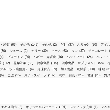
・米類
(66)
その他
(143)
その他
(2)
だし
(37)
ふりかけ
(20)
アイ
(80)
ジュース
(2)
ゼリー
(30)
ソース
(63)
タレ
(37)
チョコレート
(4)
プロテイン
(29)
ベビー・介護食
(16)
ペットフード
(24)
ペット・
系
(112)
乾燥野菜
(35)
健康食品
(115)
健康食品・サプリメント
(58)
フルーツ（業務用）
(4)
冷凍食品
(59)
加工食品・素材系
(300)
味噌
(3
(6)
缶詰
(15)
菓子・スイーツ
(139)
調味・副菜
(125)
醤油
(28)
野
エキス抽出
(2)
オリジナルパッケージ
(191)
スティック充填
(1)
ノベ