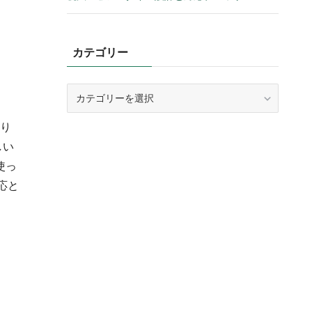
カテゴリー
カ
テ
ゴ
り
リ
しい
ー
使っ
応と