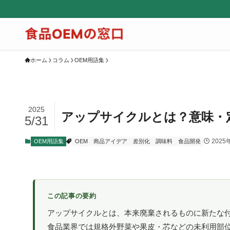
ホーム
コラム
OEM用語集
2025
アップサイクルとは？意味・
5/31
2025
OEM用語集
OEM
商品アイデア
差別化
調味料
食品開発
この記事の要約
アップサイクルとは、本来廃棄されるものに新たな
食品業界では規格外野菜や果皮・芯などの未利用部