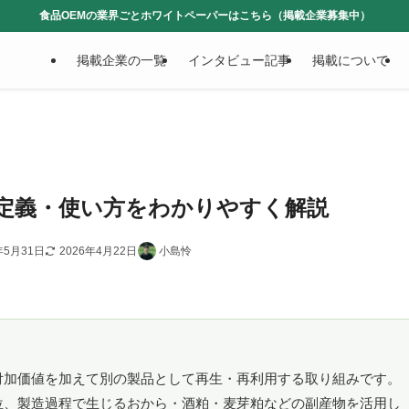
食品OEMの業界ごとホワイトペーパーはこちら（掲載企業募集中）
掲載企業の一覧
インタビュー記事
掲載について
定義・使い方をわかりやすく解説
年5月31日
2026年4月22日
小島怜
付加価値を加えて別の製品として再生・再利用する取り組みです。
位、製造過程で生じるおから・酒粕・麦芽粕などの副産物を活用し