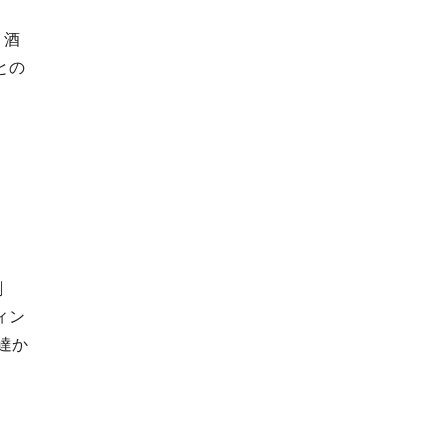
・酒
との
創
ィン
達か