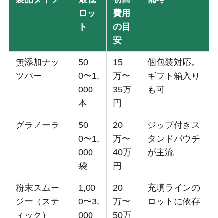
ロッ
費用
ト
の目
安
無添加ナッ
50
15
個包装対応。
ツバー
0〜1,
万〜
ギフト箱入り
000
35万
も可
本
円
グラノーラ
50
20
ジップ付きス
0〜1,
万〜
タンドパウチ
000
40万
が主流
袋
円
粉末スムー
1,00
20
充填ラインの
ジー（ステ
0〜3,
万〜
ロットに依存
ィック）
000
50万