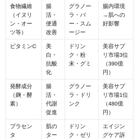
食物繊維
腸
グラノー
腸内環境
（イヌリ
活・
ラ・バ
→肌への
ン・オー
便通
ー・スム
好影響
ツ等）
改善
ージー
ビタミンC
美
ドリン
美容サプ
白・
ク・粉
リ市場3位
抗酸
末・グミ
（390億
化
円）
発酵成分
腸
グラノー
美容サプ
（麹・酵
活・
ラ・ドリ
リ市場1位
素）
代謝
ンク
（480億
促進
円）
プラセン
肌の
ドリン
エイジン
タ
ター
ク・ゼリ
グケア訴