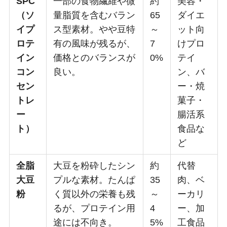
SPC
一部の食物繊維や微
約
美容・
（ソ
量脂質を含むバラン
65
ダイエ
イプ
ス型素材。やや豆特
～
ット向
ロテ
有の風味が残るが、
7
けプロ
イン
価格とのバランスが
0%
テイ
コン
良い。
ン、バ
セン
ー・焼
トレ
菓子・
ー
腸活系
ト）
食品な
ど
全脂
大豆を粉砕したシン
約
代替
大豆
プルな素材。たんぱ
35
肉、ベ
粉
く質以外の栄養も残
～
ーカリ
るが、プロテイン用
4
ー、加
途には不向き。
5%
工食品