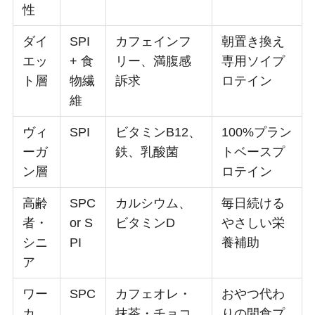
性
ダイ
SPI
カフェインフ
朝置き換え
エッ
+ 食
リー、満腹感
専用ソイプ
ト層
物繊
訴求
ロテイン
維
ヴィ
SPI
ビタミンB12、
100%プラン
ーガ
鉄、乳酸菌
トベースプ
ン層
ロテイン
高齢
SPC
カルシウム、
毎日続ける
者・
or S
ビタミンD
やさしい栄
シニ
PI
養補助
ア
ワー
SPC
カフェオレ・
おやつ代わ
カ
抹茶・チョコ
りの間食プ