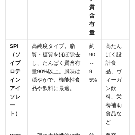
質
含
有
量
SPI
高純度タイプ。脂
約
高たん
（ソ
質・糖質をほぼ除去
90
ぱく設
イプ
し、たんぱく質含有
～
計食
ロテ
量90%以上。風味は
9
品、ヴ
イン
穏やかで、機能性食
5%
ィーガ
アイ
品や飲料に最適。
ン飲
ソレ
料、栄
ー
養補助
ト）
食品な
ど