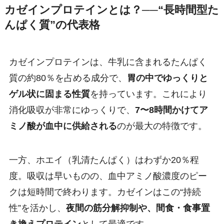
カゼインプロテインとは？──“長時間型た
んぱく質”の代表格
カゼインプロテインは、牛乳に含まれるたんぱく
質の約80％を占める成分で、
胃の中でゆっくりと
ゲル状に固まる性質
を持っています。これにより
消化吸収が非常にゆっくりで、
7〜8時間かけてア
ミノ酸が血中に供給される
のが最大の特徴です。
一方、ホエイ（乳清たんぱく）はわずか20％程
度。吸収は早いものの、血中アミノ酸濃度のピー
クは短時間で終わります。カゼインはこの“持続
性”を活かし、
夜間の筋分解抑制や、間食・食事置
き換えプロテイン
として最適です。