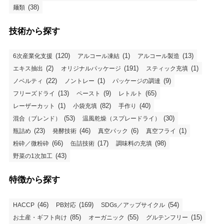
(38)
麺類
技術から探す
(120)
(1)
(13)
6次産業化支援
アルコール凍結
アルコール製造
(2)
(191)
(1)
エキス抽出
オリジナルパッケージ
スティック充填
(22)
(1)
(9)
ノベルティ
ノントレー
パッケージの調達
(13)
(9)
(65)
フリーズドライ
ペースト
レトルト
(1)
(82)
(40)
レーザーカット
小袋充填
手作り
(53)
(30)
混合（ブレンド）
温風乾燥（スプレードライ）
(23)
(46)
(6)
(1)
瓶詰め
発酵技術
真空パック
真空フライ
(66)
(17)
(98)
粉砕／微粉砕
缶詰技術
調味料の充填
(43)
野菜の1次加工
特徴から探す
(46)
(169)
(54)
HACCP
PB対応
SDGs／アップサイクル
(85)
(55)
(15)
お土産・ギフト向け
オーガニック
グルテンフリー