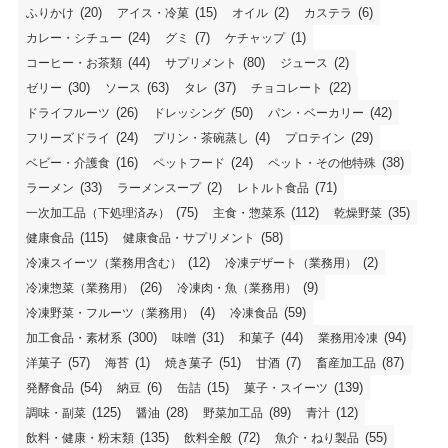
(20)
(15)
(2)
(6)
ふりかけ
アイス・冷菓
オイル
カステラ
(24)
(7)
(1)
カレー・シチュー
グミ
ケチャップ
(44)
(80)
(2)
コーヒー・お茶類
サプリメント
ジュース
(30)
(63)
(37)
(22)
ゼリー
ソース
タレ
チョコレート
(26)
(50)
(42)
ドライフルーツ
ドレッシング
パン・ベーカリー
(24)
(4)
(29)
フリーズドライ
プリン・茶碗蒸し
プロテイン
(16)
(24)
(38)
ベビー・介護食
ペットフード
ペット・その他特殊
(33)
(2)
(71)
ラーメン
ラーメンスープ
レトルト食品
(75)
(112)
(35)
一次加工品（下処理済み）
主食・惣菜系
乾燥野菜
(115)
(58)
健康食品
健康食品・サプリメント
(12)
(2)
冷凍スイーツ（業務用含む）
冷凍デザート（業務用）
(26)
(9)
冷凍惣菜（業務用）
冷凍肉・魚（業務用）
(4)
(59)
冷凍野菜・フルーツ（業務用）
冷凍食品
(300)
(31)
(44)
(94)
加工食品・素材系
味噌
和菓子
業務用冷凍
(57)
(1)
(51)
(7)
(87)
洋菓子
海苔
焼き菓子
甘酒
畜産加工品
(54)
(6)
(15)
(139)
発酵食品
納豆
缶詰
菓子・スイーツ
(125)
(28)
(89)
(12)
調味・副菜
醤油
野菜加工品
青汁
(135)
(72)
(55)
飲料・健康・粉末類
飲料全般
魚介・ねり製品