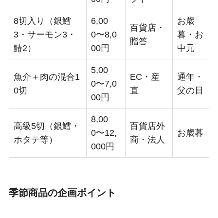
8切入り（銀鱈
6,00
お歳
百貨店・
3・サーモン3・
0〜8,0
暮・お
贈答
鰆2）
00円
中元
5,00
魚介＋肉の混合1
EC・産
通年・
0〜7,0
0切
直
父の日
00円
8,00
高級5切（銀鱈・
百貨店外
0〜12,
お歳暮
ホタテ等）
商・法人
000円
季節商品の企画ポイント