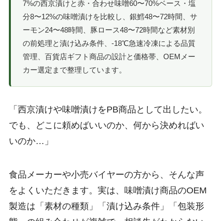
7%の西京漬けと赤・合わせ味噌60〜70%ベース・塩
分8〜12%の味噌漬けを比較し、銀鱈48〜72時間、サ
ーモン24〜48時間、豚ロース48〜72時間など素材別
の前処理と漬け込み条件、-18℃急速冷凍による品質
管理、百貨店ギフト商品の設計と価格帯、OEMメー
カー選定まで整理しています。
「西京漬けや味噌漬けをPB商品として出したい。
でも、どこに頼めばいいのか、何から決めればい
いのか…」
食品メーカーや小売バイヤーの方から、そんな声
をよくいただきます。実は、味噌漬け商品のOEM
製造は「素材の種類」「漬け込み条件」「包装形