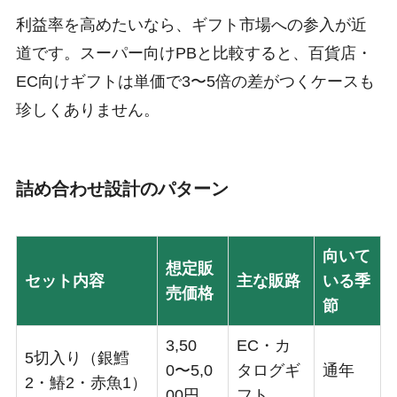
利益率を高めたいなら、ギフト市場への参入が近
道です。スーパー向けPBと比較すると、百貨店・
EC向けギフトは単価で3〜5倍の差がつくケースも
珍しくありません。
詰め合わせ設計のパターン
向いて
想定販
セット内容
主な販路
いる季
売価格
節
3,50
EC・カ
5切入り（銀鱈
0〜5,0
タログギ
通年
2・鰆2・赤魚1）
00円
フト