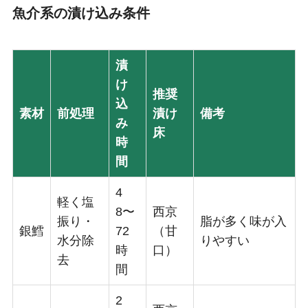
魚介系の漬け込み条件
漬
け
推奨
込
素材
前処理
漬け
備考
み
床
時
間
4
軽く塩
8〜
西京
振り・
脂が多く味が入
銀鱈
72
（甘
水分除
りやすい
時
口）
去
間
2