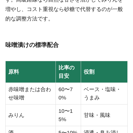
増やし、コスト重視なら砂糖で代替するのが一般
的な調整方法です。
味噌漬けの標準配合
比率の
原料
役割
目安
赤味噌または合わ
60〜7
ベース・塩味・
せ味噌
0%
うまみ
10〜1
みりん
甘味・風味
5%
酒
5〜10%
浸透・臭み消し