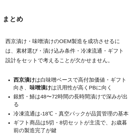
まとめ
西京漬け・味噌漬けのOEM製造を成功させるに
は、素材選び・漬け込み条件・冷凍流通・ギフト
設計をセットで考えることが欠かせません。
西京漬け
は白味噌ベースで高付加価値・ギフト
向き、
味噌漬け
は汎用性が高くPBに向く
銀鱈・鰆は48〜72時間の長時間漬けで深みが出
る
冷凍流通は-18℃・真空パックが品質管理の基本
ギフト商品は5切・8切セットが主流で、お歳暮
前の製造完了が鍵