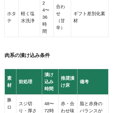
2
合わ
4〜
ホタ
軽く塩
せ
ギフト差別化素
36
テ
水洗浄
（甘
材
時
辛）
間
肉系の漬け込み条件
漬け
素
推奨漬
前処理
込み
備考
材
け床
時間
豚
スジ切
48〜
赤・合
脂と赤身の
ロ
り・厚さ
72時
わせ味
バランスが