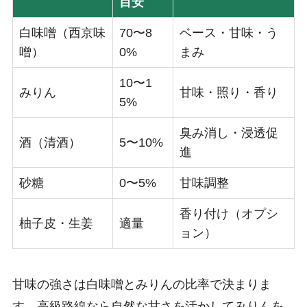
目安
白味噌（西京味
70〜8
ベース・甘味・う
噌）
0%
まみ
10〜1
みりん
甘味・照り・香り
5%
臭み消し・浸透促
酒（清酒）
5〜10%
進
砂糖
0〜5%
甘味調整
香り付け（オプシ
柚子皮・生姜
適量
ョン）
甘味の強さは白味噌とみりんの比率で決まりま
す。高級路線なら自然な甘さを活かしてみりんを