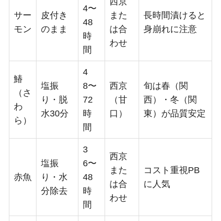
西京
4〜
サー
皮付き
また
長時間漬けると
48
モン
のまま
は合
身崩れに注意
時
わせ
間
4
鰆
塩振
8〜
西京
旬は春（関
（さ
り・脱
72
（甘
西）・冬（関
わ
水30分
時
口）
東）が品質安定
ら）
間
3
西京
塩振
6〜
また
コスト重視PB
赤魚
り・水
48
は合
に人気
分除去
時
わせ
間