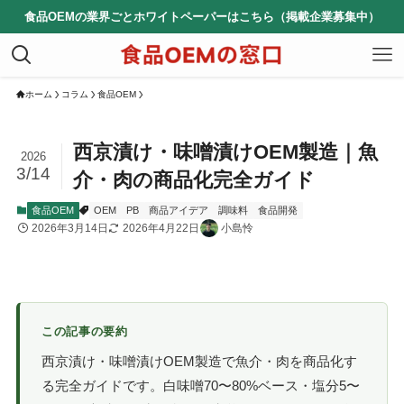
食品OEMの業界ごとホワイトペーパーはこちら（掲載企業募集中）
ホーム
コラム
食品OEM
西京漬け・味噌漬けOEM製造｜魚
2026
3/14
介・肉の商品化完全ガイド
食品OEM
OEM
PB
商品アイデア
調味料
食品開発
2026年3月14日
2026年4月22日
小島怜
この記事の要約
西京漬け・味噌漬けOEM製造で魚介・肉を商品化す
る完全ガイドです。白味噌70〜80%ベース・塩分5〜