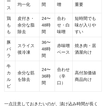
ー
均一化
間
噌
重要
ス
鶏
皮付き・
24〜
合わ
短時間でも
も
余分な脂
48時
せ・白
味が入りや
も
除去
間
味噌
すい
豚
36〜
スライス
赤味噌
焼き肉・居
バ
48時
後冷凍
ベース
酒屋向け
ラ
間
牛
24〜
合わせ
カ
余分な筋
高付加価値
36時
（辛
ル
を除去
商品向け
間
口）
ビ
一点注意しておきたいのが、漬け込み時間が長く