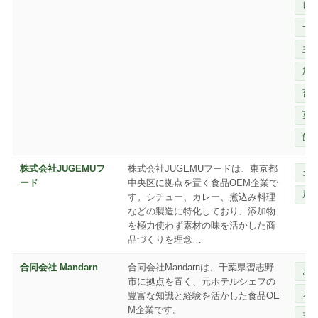
レ
一
主
加
畜
菓
飲
株式会社JUGEMUフ
株式会社JUGEMUフードは、東京都
カ
ード
中央区に拠点を置く食品OEM企業で
加
す。シチュー、カレー、煮込み料理
などの製造に特化しており、添加物
を極力使わず素材の味を活かした商
品づくりを理念…
合同会社 Mandarn
合同会社Mandarnは、千葉県習志野
お
市に拠点を置く、元ホテルシェフの
カ
豊富な知識と経験を活かした食品OE
M企業です。
主