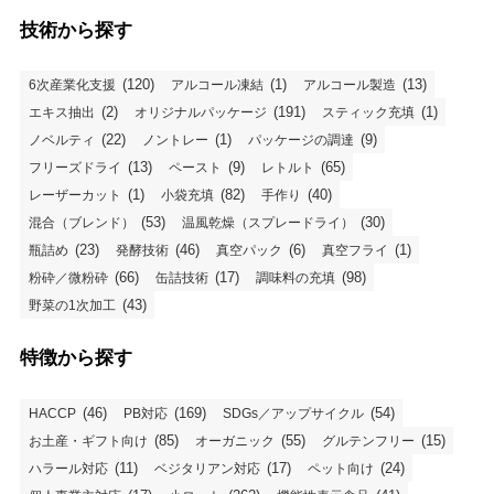
技術から探す
(120)
(1)
(13)
6次産業化支援
アルコール凍結
アルコール製造
(2)
(191)
(1)
エキス抽出
オリジナルパッケージ
スティック充填
(22)
(1)
(9)
ノベルティ
ノントレー
パッケージの調達
(13)
(9)
(65)
フリーズドライ
ペースト
レトルト
(1)
(82)
(40)
レーザーカット
小袋充填
手作り
(53)
(30)
混合（ブレンド）
温風乾燥（スプレードライ）
(23)
(46)
(6)
(1)
瓶詰め
発酵技術
真空パック
真空フライ
(66)
(17)
(98)
粉砕／微粉砕
缶詰技術
調味料の充填
(43)
野菜の1次加工
特徴から探す
(46)
(169)
(54)
HACCP
PB対応
SDGs／アップサイクル
(85)
(55)
(15)
お土産・ギフト向け
オーガニック
グルテンフリー
(11)
(17)
(24)
ハラール対応
ベジタリアン対応
ペット向け