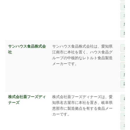
レ
主
加
業
サンハウス食品株式会
サンハウス食品株式会社は、愛知県
カ
社
江南市に本社を置く、ハウス食品グ
ソ
ループの中核的なレトルト食品製造
メーカーです。
主
加
調
株式会社葵フーズディ
株式会社葵フーズディナーズは、愛
お
ナーズ
知県名古屋市に本社を置き、岐阜県
カ
恵那市に製造拠点を有する食品メー
カーです。
ソ
主