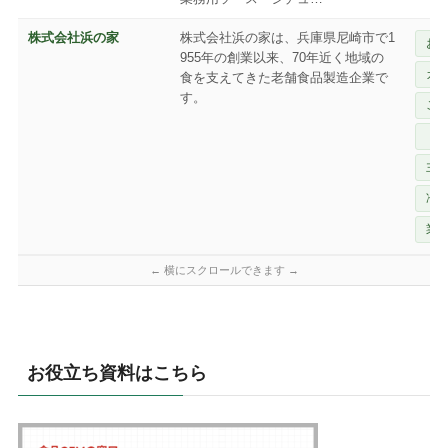
株式会社浜の家
株式会社浜の家は、兵庫県尼崎市で1
お
955年の創業以来、70年近く地域の
カ
食を支えてきた老舗食品製造企業で
す。
ご
ド
主
冷
業
お役立ち資料はこちら