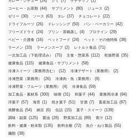
(24)
(7)
(1)
カレー・シチュー
グミ
ケチャップ
(44)
(80)
(2)
コーヒー・お茶類
サプリメント
ジュース
(30)
(63)
(37)
(22)
ゼリー
ソース
タレ
チョコレート
(26)
(50)
(42)
ドライフルーツ
ドレッシング
パン・ベーカリー
(24)
(4)
(29)
フリーズドライ
プリン・茶碗蒸し
プロテイン
(16)
(24)
(38)
ベビー・介護食
ペットフード
ペット・その他特殊
(33)
(2)
(71)
ラーメン
ラーメンスープ
レトルト食品
(75)
(112)
(35)
一次加工品（下処理済み）
主食・惣菜系
乾燥野菜
(115)
(58)
健康食品
健康食品・サプリメント
(12)
(2)
冷凍スイーツ（業務用含む）
冷凍デザート（業務用）
(26)
(9)
冷凍惣菜（業務用）
冷凍肉・魚（業務用）
(4)
(59)
冷凍野菜・フルーツ（業務用）
冷凍食品
(300)
(31)
(44)
(94)
加工食品・素材系
味噌
和菓子
業務用冷凍
(57)
(1)
(51)
(7)
(87)
洋菓子
海苔
焼き菓子
甘酒
畜産加工品
(54)
(6)
(15)
(139)
発酵食品
納豆
缶詰
菓子・スイーツ
(125)
(28)
(89)
(12)
調味・副菜
醤油
野菜加工品
青汁
(135)
(72)
(55)
飲料・健康・粉末類
飲料全般
魚介・ねり製品
(38)
麺類