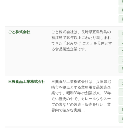
主
加
業
ごと株式会社
ごと株式会社は、長崎県五島列島の
お
福江島で10年以上にわたり親しまれ
カ
てきた「おみやげ ごと」を母体とす
る食品製造企業です。
ソ
主
業
三興食品工業株式会社
三興食品工業株式会社は、兵庫県尼
カ
崎市を拠点とする業務用食品製造企
一
業です。昭和33年の創業以来、68年
近い歴史の中で、カレールウやスー
主
プの素などの製造・販売を行い、業
加
界内で確かな実績…
調