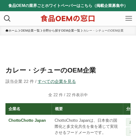
食品OEMの業界ごとホワイトペーパーはこちら（掲載企業募集中）
ホーム
OEM企業一覧
分野から探すOEM企業一覧
カレー・シチューのOEM企業
カレー・シチューのOEM企業
該当企業 22 件 /
すべての企業を見る
全 22 件 /
22
件表示中
企業名
概要
分野
ChottoChotto Japan
ChottoChotto Japanは、日本食の国
お
際化と多文化共生を食を通じて実現
カ
させるフードメーカーです。