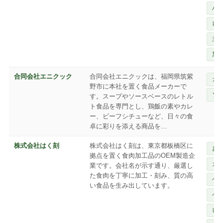
パ
レ
主
加
合同会社エニクック
合同会社エニクックは、福岡県筑紫
カ
野市に本社を置く食品メーカーで
ソ
す。スープやソースベースのレトル
ト食品を専門とし、鶏飯の素やカレ
ー、ビーフシチューなど、日々の食
卓に彩りを添える商品を…
株式会社はく刻
株式会社はく刻は、東京都板橋区に
お
拠点を置く食肉加工品のOEM製造企
カ
業です。会社名が示す通り、厳選し
た食肉を丁寧に加工・刻み、質の高
ペ
い食品を生み出しています。
ペ
レ