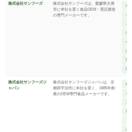
株式会社サンフーズ
株式会社サンフーズは、愛媛県大洲
お
市に本社を置く食品OEM・受託製造
カ
の専門メーカーです。
ご
だ
パ
レ
加
業
株式会社サンフーズジ
株式会社サンフーズジャパンは、京
お
ャパン
都府宇治市に本社を置く、1985年創
カ
業のOEM専門食品メーカーです。
ご
だ
ド
パ