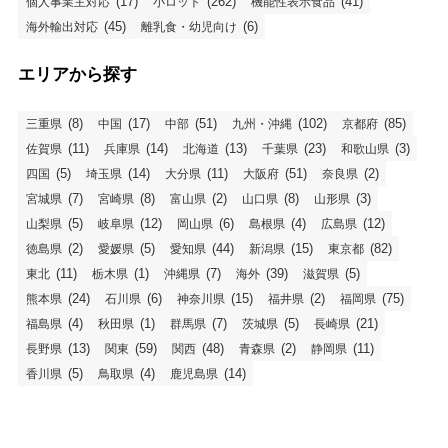
(17)
(262)
(41)
個人事業主対応
小ロット
機能性表示食品
(45)
(6)
海外輸出対応
離乳食・幼児向け
エリアから探す
(8)
(17)
(51)
(102)
(85)
三重県
中国
中部
九州・沖縄
京都府
(11)
(14)
(13)
(23)
(3)
佐賀県
兵庫県
北海道
千葉県
和歌山県
(5)
(14)
(11)
(51)
(2)
四国
埼玉県
大分県
大阪府
奈良県
(7)
(8)
(2)
(8)
(3)
宮城県
宮崎県
富山県
山口県
山形県
(5)
(12)
(6)
(4)
(12)
山梨県
岐阜県
岡山県
島根県
広島県
(2)
(5)
(44)
(15)
(82)
徳島県
愛媛県
愛知県
新潟県
東京都
(11)
(1)
(7)
(39)
(5)
東北
栃木県
沖縄県
海外
滋賀県
(24)
(6)
(15)
(2)
(75)
熊本県
石川県
神奈川県
福井県
福岡県
(4)
(1)
(7)
(5)
(21)
福島県
秋田県
群馬県
茨城県
長崎県
(13)
(59)
(48)
(2)
(11)
長野県
関東
関西
青森県
静岡県
(5)
(4)
(14)
香川県
鳥取県
鹿児島県