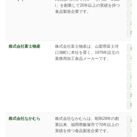
カ
i」を創業して25年以上の実績を持つ
食品製造企業です。
ソ
主
加
株式会社富士物産
株式会社富士物産は、山梨県富士河
お
口湖町に本社を置く、1979年設立の
カ
業務用加工食品メーカーです。
ド
主
冷
加
業
株式会社なかむら
株式会社なかむらは、昭和28年の創
お
業以来、福岡県飯塚市で70年以上の
カ
実績を持つ食品製造企業です。