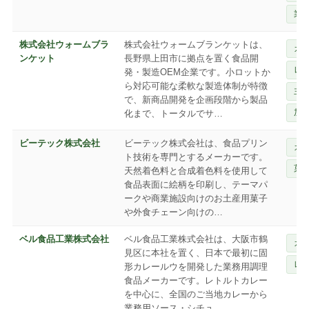
業
株式会社ウォームブラ
株式会社ウォームブランケットは、
カ
ンケット
長野県上田市に拠点を置く食品開
レ
発・製造OEM企業です。小ロットか
ら対応可能な柔軟な製造体制が特徴
主
で、新商品開発を企画段階から製品
加
化まで、トータルでサ…
ビーテック株式会社
ビーテック株式会社は、食品プリン
カ
ト技術を専門とするメーカーです。
菓
天然着色料と合成着色料を使用して
食品表面に絵柄を印刷し、テーマパ
ークや商業施設向けのお土産用菓子
や外食チェーン向けの…
ベル食品工業株式会社
ベル食品工業株式会社は、大阪市鶴
カ
見区に本社を置く、日本で最初に固
レ
形カレールウを開発した業務用調理
食品メーカーです。レトルトカレー
を中心に、全国のご当地カレーから
業務用ソース・シチュ…