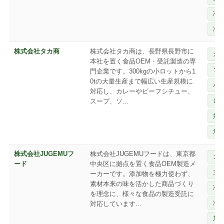
冷
冷
株式会社タカ商
株式会社タカ商は、長野県長野市に
カ
本社を置く食品OEM・受託製造の専
ソ
門企業です。300kgの小ロットから1
0tの大量生産まで幅広い生産規模に
パ
対応し、カレーやビーフシチュー、
レ
スープ、ソ…
業
魚
株式会社JUGEMUフ
株式会社JUGEMUフードは、東京都
カ
ード
中央区に拠点を置く食品OEM製造メ
主
ーカーです。添加物を極力使わず、
素材本来の味を活かした商品づくり
冷
を理念に、様々な食品の製造受託に
冷
対応しています…
加