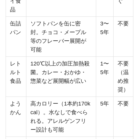
イ食
ぐ
品
缶詰
ソフトパンを缶に密
3〜
不要
パン
封。チョコ・メープル
5年
等のフレーバー展開が
可能
レト
120℃以上の加圧加熱殺
1〜
不要
ルト
菌。カレー・おかゆ・
5年
（温
食品
惣菜など展開幅が広い
め推
奨）
よう
高カロリー（1本約170k
5年
不要
かん
cal）。水なしで食べら
れる。アレルゲンフリ
ー設計も可能