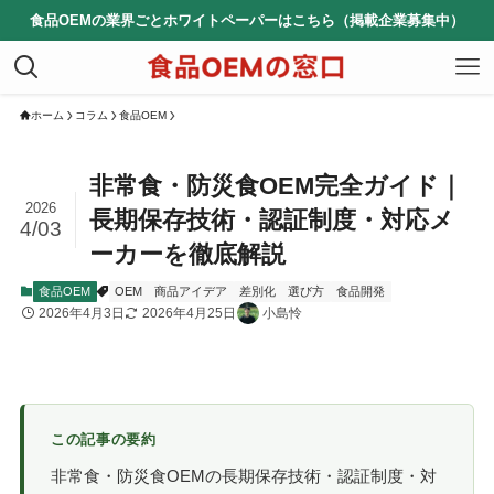
食品OEMの業界ごとホワイトペーパーはこちら（掲載企業募集中）
ホーム
コラム
食品OEM
非常食・防災食OEM完全ガイド｜
2026
長期保存技術・認証制度・対応メ
4/03
ーカーを徹底解説
食品OEM
OEM
商品アイデア
差別化
選び方
食品開発
2026年4月3日
2026年4月25日
小島怜
この記事の要約
非常食・防災食OEMの長期保存技術・認証制度・対