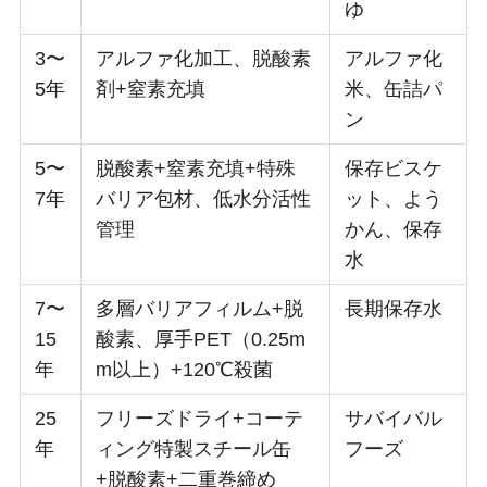
ゆ
3〜
アルファ化加工、脱酸素
アルファ化
5年
剤+窒素充填
米、缶詰パ
ン
5〜
脱酸素+窒素充填+特殊
保存ビスケ
7年
バリア包材、低水分活性
ット、よう
管理
かん、保存
水
7〜
多層バリアフィルム+脱
長期保存水
15
酸素、厚手PET（0.25m
年
m以上）+120℃殺菌
25
フリーズドライ+コーテ
サバイバル
年
ィング特製スチール缶
フーズ
+脱酸素+二重巻締め