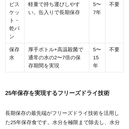
ビス
軽量で持ち運びしやす
5〜
不要
ケッ
い。缶入りで長期保存
7年
ト・
乾パ
ン
保存
厚手ボトル+高温殺菌で
5〜
不要
水
通常の水の2〜7倍の保
15
存期間を実現
年
25年保存を実現するフリーズドライ技術
長期保存の最先端がフリーズドライ技術を活用し
た25年保存食です。水分を極限まで除去し、水分