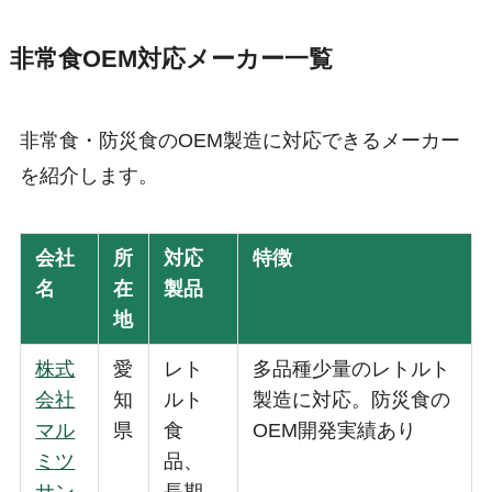
非常食OEM対応メーカー一覧
非常食・防災食のOEM製造に対応できるメーカー
を紹介します。
会社
所
対応
特徴
名
在
製品
地
株式
愛
レト
多品種少量のレトルト
会社
知
ルト
製造に対応。防災食の
マル
県
食
OEM開発実績あり
ミツ
品、
サン
長期