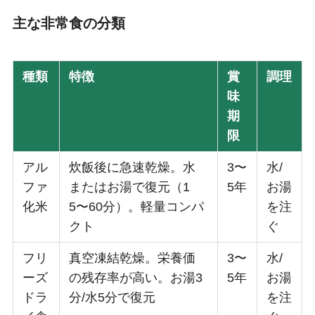
主な非常食の分類
種類
特徴
賞
調理
味
期
限
アル
炊飯後に急速乾燥。水
3〜
水/
ファ
またはお湯で復元（1
5年
お湯
化米
5〜60分）。軽量コンパ
を注
クト
ぐ
フリ
真空凍結乾燥。栄養価
3〜
水/
ーズ
の残存率が高い。お湯3
5年
お湯
ドラ
分/水5分で復元
を注