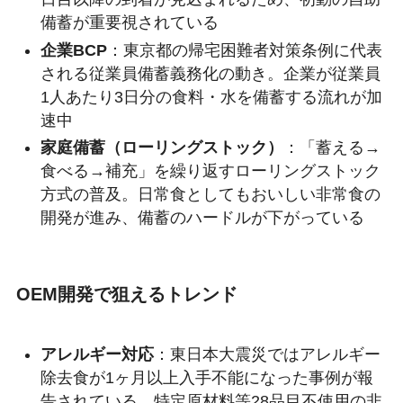
備蓄が重要視されている
企業BCP
：東京都の帰宅困難者対策条例に代表
される従業員備蓄義務化の動き。企業が従業員
1人あたり3日分の食料・水を備蓄する流れが加
速中
家庭備蓄（ローリングストック）
：「蓄える→
食べる→補充」を繰り返すローリングストック
方式の普及。日常食としてもおいしい非常食の
開発が進み、備蓄のハードルが下がっている
OEM開発で狙えるトレンド
アレルギー対応
：東日本大震災ではアレルギー
除去食が1ヶ月以上入手不能になった事例が報
告されている。特定原材料等28品目不使用の非