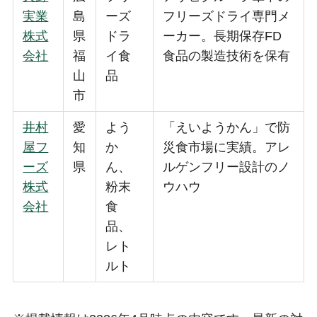
実業
島
ーズ
フリーズドライ専門メ
株式
県
ドラ
ーカー。長期保存FD
会社
福
イ食
食品の製造技術を保有
山
品
市
井村
愛
よう
「えいようかん」で防
屋フ
知
か
災食市場に実績。アレ
ーズ
県
ん、
ルゲンフリー設計のノ
株式
粉末
ウハウ
会社
食
品、
レト
ルト