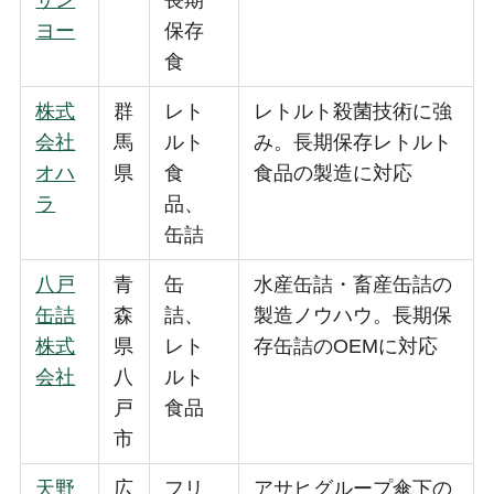
ヨー
保存
食
株式
群
レト
レトルト殺菌技術に強
会社
馬
ルト
み。長期保存レトルト
オハ
県
食
食品の製造に対応
ラ
品、
缶詰
八戸
青
缶
水産缶詰・畜産缶詰の
缶詰
森
詰、
製造ノウハウ。長期保
株式
県
レト
存缶詰のOEMに対応
会社
八
ルト
戸
食品
市
天野
広
フリ
アサヒグループ傘下の