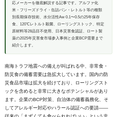
応メーカーを徹底解説する記事です。アルファ化
米・フリーズドライ・缶詰パン・レトルト等の種類
別長期保存技術、水分活性Aw 0.1〜0.5の25年保存
食、120℃レトルト殺菌、ローリングストック、特定
原材料等28品目不使用、日本災害食認証、ロート製
薬の2025年災害食市場参入事例と企業BCP需要まで
紹介します。
南海トラフ地震への備えが叫ばれる中、非常食・
防災食の備蓄需要は急拡大しています。国内の防
災食品市場は拡大を続けており、ローリングスト
ックを含めると非常に大きなポテンシャルがあり
ます。企業のBCP対策、自治体の備蓄義務化、そ
してアレルギー対応やハラール認証への要請――
従来の「まずくても食べられればいい」という非