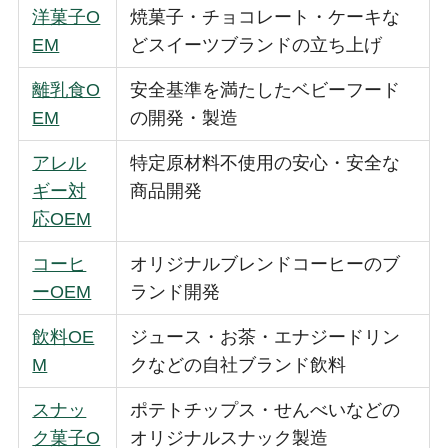
洋菓子O
焼菓子・チョコレート・ケーキな
EM
どスイーツブランドの立ち上げ
離乳食O
安全基準を満たしたベビーフード
EM
の開発・製造
アレル
特定原材料不使用の安心・安全な
ギー対
商品開発
応OEM
コーヒ
オリジナルブレンドコーヒーのブ
ーOEM
ランド開発
飲料OE
ジュース・お茶・エナジードリン
M
クなどの自社ブランド飲料
スナッ
ポテトチップス・せんべいなどの
ク菓子O
オリジナルスナック製造