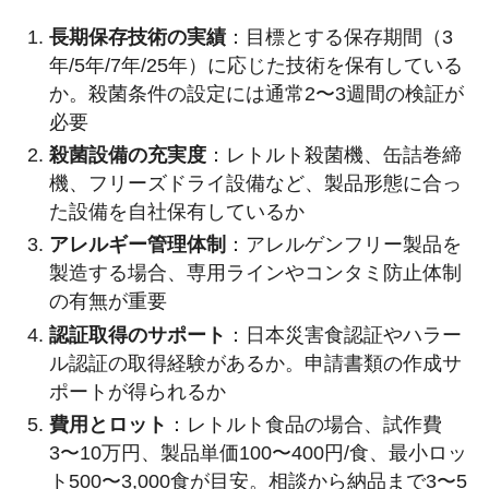
長期保存技術の実績
：目標とする保存期間（3
年/5年/7年/25年）に応じた技術を保有している
か。殺菌条件の設定には通常2〜3週間の検証が
必要
殺菌設備の充実度
：レトルト殺菌機、缶詰巻締
機、フリーズドライ設備など、製品形態に合っ
た設備を自社保有しているか
アレルギー管理体制
：アレルゲンフリー製品を
製造する場合、専用ラインやコンタミ防止体制
の有無が重要
認証取得のサポート
：日本災害食認証やハラー
ル認証の取得経験があるか。申請書類の作成サ
ポートが得られるか
費用とロット
：レトルト食品の場合、試作費
3〜10万円、製品単価100〜400円/食、最小ロッ
ト500〜3,000食が目安。相談から納品まで3〜5