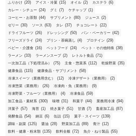
(20)
(15)
(2)
(6)
ふりかけ
アイス・冷菓
オイル
カステラ
(24)
(7)
(1)
カレー・シチュー
グミ
ケチャップ
(44)
(80)
(2)
コーヒー・お茶類
サプリメント
ジュース
(30)
(63)
(37)
(22)
ゼリー
ソース
タレ
チョコレート
(26)
(50)
(42)
ドライフルーツ
ドレッシング
パン・ベーカリー
(24)
(4)
(29)
フリーズドライ
プリン・茶碗蒸し
プロテイン
(16)
(24)
(38)
ベビー・介護食
ペットフード
ペット・その他特殊
(33)
(2)
(71)
ラーメン
ラーメンスープ
レトルト食品
(75)
(112)
(35)
一次加工品（下処理済み）
主食・惣菜系
乾燥野菜
(115)
(58)
健康食品
健康食品・サプリメント
(12)
(2)
冷凍スイーツ（業務用含む）
冷凍デザート（業務用）
(26)
(9)
冷凍惣菜（業務用）
冷凍肉・魚（業務用）
(4)
(59)
冷凍野菜・フルーツ（業務用）
冷凍食品
(300)
(31)
(44)
(94)
加工食品・素材系
味噌
和菓子
業務用冷凍
(57)
(1)
(51)
(7)
(87)
洋菓子
海苔
焼き菓子
甘酒
畜産加工品
(54)
(6)
(15)
(139)
発酵食品
納豆
缶詰
菓子・スイーツ
(125)
(28)
(89)
(12)
調味・副菜
醤油
野菜加工品
青汁
(135)
(72)
(55)
飲料・健康・粉末類
飲料全般
魚介・ねり製品