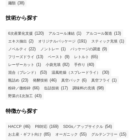
(38)
麺類
技術から探す
(120)
(1)
(13)
6次産業化支援
アルコール凍結
アルコール製造
(2)
(191)
(1)
エキス抽出
オリジナルパッケージ
スティック充填
(22)
(1)
(9)
ノベルティ
ノントレー
パッケージの調達
(13)
(9)
(65)
フリーズドライ
ペースト
レトルト
(1)
(82)
(40)
レーザーカット
小袋充填
手作り
(53)
(30)
混合（ブレンド）
温風乾燥（スプレードライ）
(23)
(46)
(6)
(1)
瓶詰め
発酵技術
真空パック
真空フライ
(66)
(17)
(98)
粉砕／微粉砕
缶詰技術
調味料の充填
(43)
野菜の1次加工
特徴から探す
(46)
(169)
(54)
HACCP
PB対応
SDGs／アップサイクル
(85)
(55)
(15)
お土産・ギフト向け
オーガニック
グルテンフリー