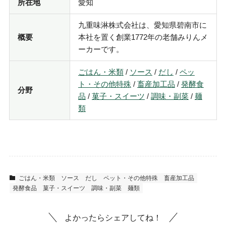
所在地
愛知
九重味淋株式会社は、愛知県碧南市に
概要
本社を置く創業1772年の老舗みりんメ
ーカーです。
ごはん・米類
/
ソース
/
だし
/
ペッ
ト・その他特殊
/
畜産加工品
/
発酵食
分野
品
/
菓子・スイーツ
/
調味・副菜
/
麺
類
ごはん・米類
ソース
だし
ペット・その他特殊
畜産加工品
発酵食品
菓子・スイーツ
調味・副菜
麺類
よかったらシェアしてね！