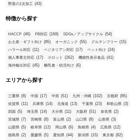
(43)
野菜の1次加工
特徴から探す
(46)
(169)
(54)
HACCP
PB対応
SDGs／アップサイクル
(85)
(55)
(15)
お土産・ギフト向け
オーガニック
グルテンフリー
(11)
(17)
(24)
ハラール対応
ベジタリアン対応
ペット向け
(17)
(262)
(41)
個人事業主対応
小ロット
機能性表示食品
(45)
(6)
海外輸出対応
離乳食・幼児向け
エリアから探す
(8)
(17)
(51)
(102)
(85)
三重県
中国
中部
九州・沖縄
京都府
(11)
(14)
(13)
(23)
(3)
佐賀県
兵庫県
北海道
千葉県
和歌山県
(5)
(14)
(11)
(51)
(2)
四国
埼玉県
大分県
大阪府
奈良県
(7)
(8)
(2)
(8)
(3)
宮城県
宮崎県
富山県
山口県
山形県
(5)
(12)
(6)
(4)
(12)
山梨県
岐阜県
岡山県
島根県
広島県
(2)
(5)
(44)
(15)
(82)
徳島県
愛媛県
愛知県
新潟県
東京都