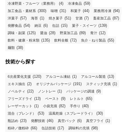
(4)
(59)
冷凍野菜・フルーツ（業務用）
冷凍食品
(300)
(31)
(44)
(94)
加工食品・素材系
味噌
和菓子
業務用冷凍
(57)
(1)
(51)
(7)
(87)
洋菓子
海苔
焼き菓子
甘酒
畜産加工品
(54)
(6)
(15)
(139)
発酵食品
納豆
缶詰
菓子・スイーツ
(125)
(28)
(89)
(12)
調味・副菜
醤油
野菜加工品
青汁
(135)
(72)
(55)
飲料・健康・粉末類
飲料全般
魚介・ねり製品
(38)
麺類
技術から探す
(120)
(1)
(13)
6次産業化支援
アルコール凍結
アルコール製造
(2)
(191)
(1)
エキス抽出
オリジナルパッケージ
スティック充填
(22)
(1)
(9)
ノベルティ
ノントレー
パッケージの調達
(13)
(9)
(65)
フリーズドライ
ペースト
レトルト
(1)
(82)
(40)
レーザーカット
小袋充填
手作り
(53)
(30)
混合（ブレンド）
温風乾燥（スプレードライ）
(23)
(46)
(6)
(1)
瓶詰め
発酵技術
真空パック
真空フライ
(66)
(17)
(98)
粉砕／微粉砕
缶詰技術
調味料の充填