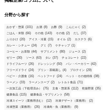
掲載企業/コラムについて
分野から探す
(101)
(8)
(9)
(2)
おかず・惣菜
お酒
お酢
こんにゃく
(66)
(143)
(2)
(37)
ごはん・米類
その他
その他
だし
(20)
(15)
(2)
(6)
ふりかけ
アイス・冷菓
オイル
カステラ
(24)
(7)
(1)
カレー・シチュー
グミ
ケチャップ
(44)
(80)
(2)
コーヒー・お茶類
サプリメント
ジュース
(30)
(63)
(37)
(22)
ゼリー
ソース
タレ
チョコレート
(26)
(50)
(42)
ドライフルーツ
ドレッシング
パン・ベーカリー
(24)
(4)
(29)
フリーズドライ
プリン・茶碗蒸し
プロテイン
(16)
(24)
(38)
ベビー・介護食
ペットフード
ペット・その他特殊
(33)
(2)
(71)
ラーメン
ラーメンスープ
レトルト食品
(75)
(112)
(35)
一次加工品（下処理済み）
主食・惣菜系
乾燥野菜
(115)
(58)
健康食品
健康食品・サプリメント
(12)
(2)
冷凍スイーツ（業務用含む）
冷凍デザート（業務用）
(26)
(9)
冷凍惣菜（業務用）
冷凍肉・魚（業務用）