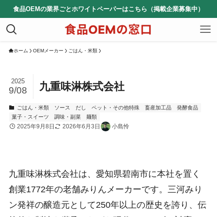
食品OEMの業界ごとホワイトペーパーはこちら（掲載企業募集中）
ホーム
OEMメーカー
ごはん・米類
2025
九重味淋株式会社
9/08
ごはん・米類
ソース
だし
ペット・その他特殊
畜産加工品
発酵食品
菓子・スイーツ
調味・副菜
麺類
2025年9月8日
2026年6月3日
小島怜
九重味淋株式会社は、愛知県碧南市に本社を置く
創業1772年の老舗みりんメーカーです。三河みり
ン発祥の醸造元として250年以上の歴史を誇り、伝