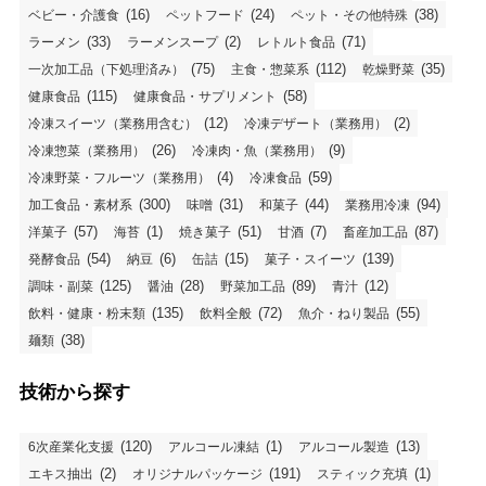
(16)
(24)
(38)
ベビー・介護食
ペットフード
ペット・その他特殊
(33)
(2)
(71)
ラーメン
ラーメンスープ
レトルト食品
(75)
(112)
(35)
一次加工品（下処理済み）
主食・惣菜系
乾燥野菜
(115)
(58)
健康食品
健康食品・サプリメント
(12)
(2)
冷凍スイーツ（業務用含む）
冷凍デザート（業務用）
(26)
(9)
冷凍惣菜（業務用）
冷凍肉・魚（業務用）
(4)
(59)
冷凍野菜・フルーツ（業務用）
冷凍食品
(300)
(31)
(44)
(94)
加工食品・素材系
味噌
和菓子
業務用冷凍
(57)
(1)
(51)
(7)
(87)
洋菓子
海苔
焼き菓子
甘酒
畜産加工品
(54)
(6)
(15)
(139)
発酵食品
納豆
缶詰
菓子・スイーツ
(125)
(28)
(89)
(12)
調味・副菜
醤油
野菜加工品
青汁
(135)
(72)
(55)
飲料・健康・粉末類
飲料全般
魚介・ねり製品
(38)
麺類
技術から探す
(120)
(1)
(13)
6次産業化支援
アルコール凍結
アルコール製造
(2)
(191)
(1)
エキス抽出
オリジナルパッケージ
スティック充填