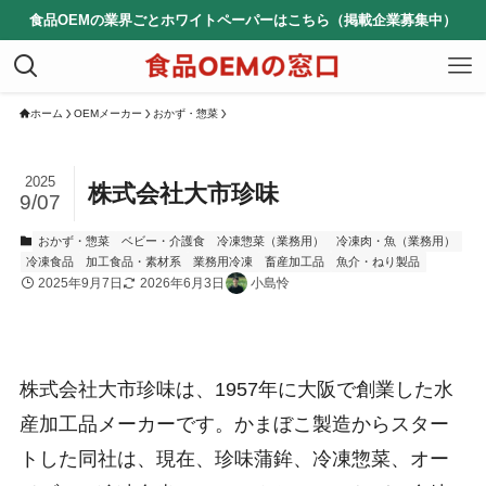
食品OEMの業界ごとホワイトペーパーはこちら（掲載企業募集中）
ホーム
OEMメーカー
おかず・惣菜
2025
株式会社大市珍味
9/07
おかず・惣菜
ベビー・介護食
冷凍惣菜（業務用）
冷凍肉・魚（業務用）
冷凍食品
加工食品・素材系
業務用冷凍
畜産加工品
魚介・ねり製品
2025年9月7日
2026年6月3日
小島怜
株式会社大市珍味は、1957年に大阪で創業した水
産加工品メーカーです。かまぼこ製造からスター
トした同社は、現在、珍味蒲鉾、冷凍惣菜、オー