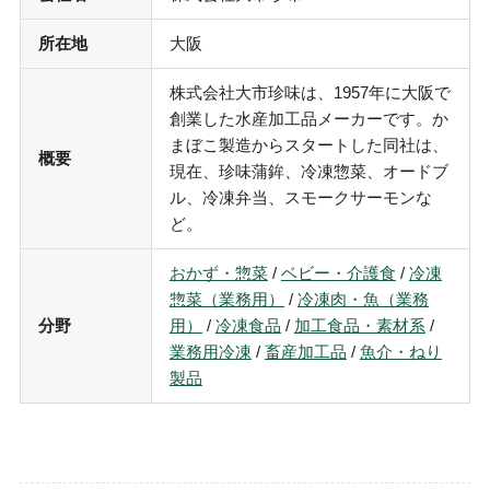
所在地
大阪
株式会社大市珍味は、1957年に大阪で
創業した水産加工品メーカーです。か
まぼこ製造からスタートした同社は、
概要
現在、珍味蒲鉾、冷凍惣菜、オードブ
ル、冷凍弁当、スモークサーモンな
ど。
おかず・惣菜
/
ベビー・介護食
/
冷凍
惣菜（業務用）
/
冷凍肉・魚（業務
分野
用）
/
冷凍食品
/
加工食品・素材系
/
業務用冷凍
/
畜産加工品
/
魚介・ねり
製品