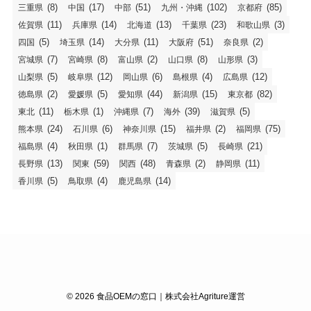
(8)
(17)
(51)
(102)
(85)
三重県
中国
中部
九州・沖縄
京都府
(11)
(14)
(13)
(23)
(3)
佐賀県
兵庫県
北海道
千葉県
和歌山県
(5)
(14)
(11)
(51)
(2)
四国
埼玉県
大分県
大阪府
奈良県
(7)
(8)
(2)
(8)
(3)
宮城県
宮崎県
富山県
山口県
山形県
(5)
(12)
(6)
(4)
(12)
山梨県
岐阜県
岡山県
島根県
広島県
(2)
(5)
(44)
(15)
(82)
徳島県
愛媛県
愛知県
新潟県
東京都
(11)
(1)
(7)
(39)
(5)
東北
栃木県
沖縄県
海外
滋賀県
(24)
(6)
(15)
(2)
(75)
熊本県
石川県
神奈川県
福井県
福岡県
(4)
(1)
(7)
(5)
(21)
福島県
秋田県
群馬県
茨城県
長崎県
(13)
(59)
(48)
(2)
(11)
長野県
関東
関西
青森県
静岡県
(5)
(4)
(14)
香川県
鳥取県
鹿児島県
©
2026 食品OEMの窓口｜株式会社Agriture運営