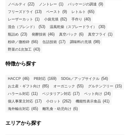
(22)
(1)
(9)
ノベルティ
ノントレー
パッケージの調達
(13)
(9)
(65)
フリーズドライ
ペースト
レトルト
(1)
(82)
(40)
レーザーカット
小袋充填
手作り
(53)
(30)
混合（ブレンド）
温風乾燥（スプレードライ）
(23)
(46)
(6)
(1)
瓶詰め
発酵技術
真空パック
真空フライ
(66)
(17)
(98)
粉砕／微粉砕
缶詰技術
調味料の充填
(43)
野菜の1次加工
特徴から探す
(46)
(169)
(54)
HACCP
PB対応
SDGs／アップサイクル
(85)
(55)
(15)
お土産・ギフト向け
オーガニック
グルテンフリー
(11)
(17)
(24)
ハラール対応
ベジタリアン対応
ペット向け
(17)
(262)
(41)
個人事業主対応
小ロット
機能性表示食品
(45)
(6)
海外輸出対応
離乳食・幼児向け
エリアから探す