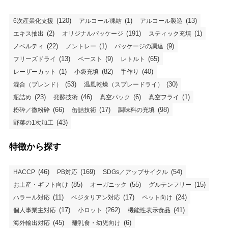
(120)
(1)
(13)
6次産業化支援
アルコール凍結
アルコール製造
(2)
(191)
(1)
エキス抽出
オリジナルパッケージ
スティック充填
(22)
(1)
(9)
ノベルティ
ノントレー
パッケージの調達
(13)
(9)
(65)
フリーズドライ
ペースト
レトルト
(1)
(82)
(40)
レーザーカット
小袋充填
手作り
(53)
(30)
混合（ブレンド）
温風乾燥（スプレードライ）
(23)
(46)
(6)
(1)
瓶詰め
発酵技術
真空パック
真空フライ
(66)
(17)
(98)
粉砕／微粉砕
缶詰技術
調味料の充填
(43)
野菜の1次加工
特徴から探す
(46)
(169)
(54)
HACCP
PB対応
SDGs／アップサイクル
(85)
(55)
(15)
お土産・ギフト向け
オーガニック
グルテンフリー
(11)
(17)
(24)
ハラール対応
ベジタリアン対応
ペット向け
(17)
(262)
(41)
個人事業主対応
小ロット
機能性表示食品
(45)
(6)
海外輸出対応
離乳食・幼児向け