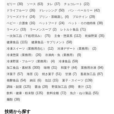
(30)
(63)
(37)
(22)
ゼリー
ソース
タレ
チョコレート
(26)
(50)
(42)
ドライフルーツ
ドレッシング
パン・ベーカリー
(24)
(4)
(29)
フリーズドライ
プリン・茶碗蒸し
プロテイン
(16)
(24)
(38)
ベビー・介護食
ペットフード
ペット・その他特殊
(33)
(2)
(71)
ラーメン
ラーメンスープ
レトルト食品
(75)
(112)
(35)
一次加工品（下処理済み）
主食・惣菜系
乾燥野菜
(115)
(58)
健康食品
健康食品・サプリメント
(12)
(2)
冷凍スイーツ（業務用含む）
冷凍デザート（業務用）
(26)
(9)
冷凍惣菜（業務用）
冷凍肉・魚（業務用）
(4)
(59)
冷凍野菜・フルーツ（業務用）
冷凍食品
(300)
(31)
(44)
(94)
加工食品・素材系
味噌
和菓子
業務用冷凍
(57)
(1)
(51)
(7)
(87)
洋菓子
海苔
焼き菓子
甘酒
畜産加工品
(54)
(6)
(15)
(139)
発酵食品
納豆
缶詰
菓子・スイーツ
(125)
(28)
(89)
(12)
調味・副菜
醤油
野菜加工品
青汁
(135)
(72)
(55)
飲料・健康・粉末類
飲料全般
魚介・ねり製品
(38)
麺類
技術から探す