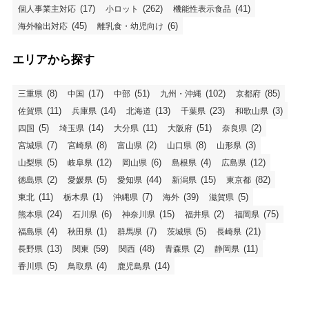
(17)
(262)
(41)
個人事業主対応
小ロット
機能性表示食品
(45)
(6)
海外輸出対応
離乳食・幼児向け
エリアから探す
(8)
(17)
(51)
(102)
(85)
三重県
中国
中部
九州・沖縄
京都府
(11)
(14)
(13)
(23)
(3)
佐賀県
兵庫県
北海道
千葉県
和歌山県
(5)
(14)
(11)
(51)
(2)
四国
埼玉県
大分県
大阪府
奈良県
(7)
(8)
(2)
(8)
(3)
宮城県
宮崎県
富山県
山口県
山形県
(5)
(12)
(6)
(4)
(12)
山梨県
岐阜県
岡山県
島根県
広島県
(2)
(5)
(44)
(15)
(82)
徳島県
愛媛県
愛知県
新潟県
東京都
(11)
(1)
(7)
(39)
(5)
東北
栃木県
沖縄県
海外
滋賀県
(24)
(6)
(15)
(2)
(75)
熊本県
石川県
神奈川県
福井県
福岡県
(4)
(1)
(7)
(5)
(21)
福島県
秋田県
群馬県
茨城県
長崎県
(13)
(59)
(48)
(2)
(11)
長野県
関東
関西
青森県
静岡県
(5)
(4)
(14)
香川県
鳥取県
鹿児島県