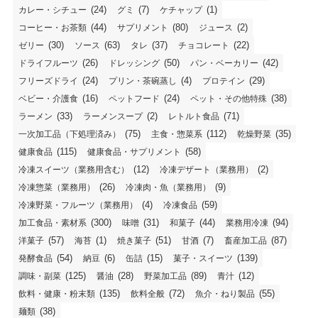
(24)
(7)
(1)
カレー・シチュー
グミ
ケチャップ
(44)
(80)
(2)
コーヒー・お茶類
サプリメント
ジュース
(30)
(63)
(37)
(22)
ゼリー
ソース
タレ
チョコレート
(26)
(50)
(42)
ドライフルーツ
ドレッシング
パン・ベーカリー
(24)
(4)
(29)
フリーズドライ
プリン・茶碗蒸し
プロテイン
(16)
(24)
(38)
ベビー・介護食
ペットフード
ペット・その他特殊
(33)
(2)
(71)
ラーメン
ラーメンスープ
レトルト食品
(75)
(112)
(35)
一次加工品（下処理済み）
主食・惣菜系
乾燥野菜
(115)
(58)
健康食品
健康食品・サプリメント
(12)
(2)
冷凍スイーツ（業務用含む）
冷凍デザート（業務用）
(26)
(9)
冷凍惣菜（業務用）
冷凍肉・魚（業務用）
(4)
(59)
冷凍野菜・フルーツ（業務用）
冷凍食品
(300)
(31)
(44)
(94)
加工食品・素材系
味噌
和菓子
業務用冷凍
(57)
(1)
(51)
(7)
(87)
洋菓子
海苔
焼き菓子
甘酒
畜産加工品
(54)
(6)
(15)
(139)
発酵食品
納豆
缶詰
菓子・スイーツ
(125)
(28)
(89)
(12)
調味・副菜
醤油
野菜加工品
青汁
(135)
(72)
(55)
飲料・健康・粉末類
飲料全般
魚介・ねり製品
(38)
麺類