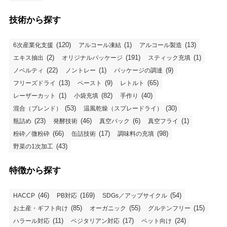
技術から探す
(120)
(1)
(13)
6次産業化支援
アルコール凍結
アルコール製造
(2)
(191)
(1)
エキス抽出
オリジナルパッケージ
スティック充填
(22)
(1)
(9)
ノベルティ
ノントレー
パッケージの調達
(13)
(9)
(65)
フリーズドライ
ペースト
レトルト
(1)
(82)
(40)
レーザーカット
小袋充填
手作り
(53)
(30)
混合（ブレンド）
温風乾燥（スプレードライ）
(23)
(46)
(6)
(1)
瓶詰め
発酵技術
真空パック
真空フライ
(66)
(17)
(98)
粉砕／微粉砕
缶詰技術
調味料の充填
(43)
野菜の1次加工
特徴から探す
(46)
(169)
(54)
HACCP
PB対応
SDGs／アップサイクル
(85)
(55)
(15)
お土産・ギフト向け
オーガニック
グルテンフリー
(11)
(17)
(24)
ハラール対応
ベジタリアン対応
ペット向け