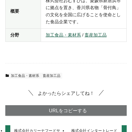
株式会社おむすびは、愛媛県新居浜市
に拠点を置き、香川県名物「骨付鳥」
概要
の文化を全国に広げることを使命とし
た食品企業です。
分野
加工食品・素材系
/
畜産加工品
加工食品・素材系
畜産加工品
よかったらシェアしてね！
URLをコピーする
株式会社カリーナフードサ
株式会社インタートレード