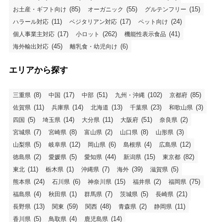
(85)
(55)
(15)
お土産・ギフト向け
オーガニック
グルテンフリー
(11)
(17)
(24)
ハラール対応
ベジタリアン対応
ペット向け
(17)
(262)
(41)
個人事業主対応
小ロット
機能性表示食品
(45)
(6)
海外輸出対応
離乳食・幼児向け
エリアから探す
(8)
(17)
(51)
(102)
(85)
三重県
中国
中部
九州・沖縄
京都府
(11)
(14)
(13)
(23)
(3)
佐賀県
兵庫県
北海道
千葉県
和歌山県
(5)
(14)
(11)
(51)
(2)
四国
埼玉県
大分県
大阪府
奈良県
(7)
(8)
(2)
(8)
(3)
宮城県
宮崎県
富山県
山口県
山形県
(5)
(12)
(6)
(4)
(12)
山梨県
岐阜県
岡山県
島根県
広島県
(2)
(5)
(44)
(15)
(82)
徳島県
愛媛県
愛知県
新潟県
東京都
(11)
(1)
(7)
(39)
(5)
東北
栃木県
沖縄県
海外
滋賀県
(24)
(6)
(15)
(2)
(75)
熊本県
石川県
神奈川県
福井県
福岡県
(4)
(1)
(7)
(5)
(21)
福島県
秋田県
群馬県
茨城県
長崎県
(13)
(59)
(48)
(2)
(11)
長野県
関東
関西
青森県
静岡県
(5)
(4)
(14)
香川県
鳥取県
鹿児島県