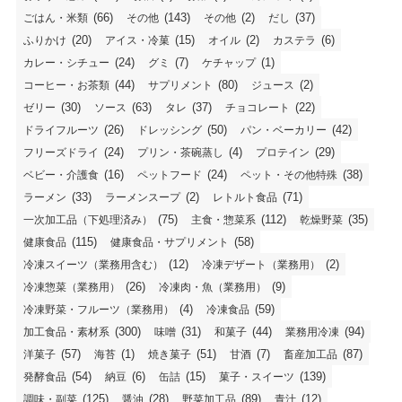
(66)
(143)
(2)
(37)
ごはん・米類
その他
その他
だし
(20)
(15)
(2)
(6)
ふりかけ
アイス・冷菓
オイル
カステラ
(24)
(7)
(1)
カレー・シチュー
グミ
ケチャップ
(44)
(80)
(2)
コーヒー・お茶類
サプリメント
ジュース
(30)
(63)
(37)
(22)
ゼリー
ソース
タレ
チョコレート
(26)
(50)
(42)
ドライフルーツ
ドレッシング
パン・ベーカリー
(24)
(4)
(29)
フリーズドライ
プリン・茶碗蒸し
プロテイン
(16)
(24)
(38)
ベビー・介護食
ペットフード
ペット・その他特殊
(33)
(2)
(71)
ラーメン
ラーメンスープ
レトルト食品
(75)
(112)
(35)
一次加工品（下処理済み）
主食・惣菜系
乾燥野菜
(115)
(58)
健康食品
健康食品・サプリメント
(12)
(2)
冷凍スイーツ（業務用含む）
冷凍デザート（業務用）
(26)
(9)
冷凍惣菜（業務用）
冷凍肉・魚（業務用）
(4)
(59)
冷凍野菜・フルーツ（業務用）
冷凍食品
(300)
(31)
(44)
(94)
加工食品・素材系
味噌
和菓子
業務用冷凍
(57)
(1)
(51)
(7)
(87)
洋菓子
海苔
焼き菓子
甘酒
畜産加工品
(54)
(6)
(15)
(139)
発酵食品
納豆
缶詰
菓子・スイーツ
(125)
(28)
(89)
(12)
調味・副菜
醤油
野菜加工品
青汁