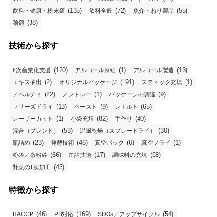
(135)
(72)
(55)
飲料・健康・粉末類
飲料全般
魚介・ねり製品
(38)
麺類
技術から探す
(120)
(1)
(13)
6次産業化支援
アルコール凍結
アルコール製造
(2)
(191)
(1)
エキス抽出
オリジナルパッケージ
スティック充填
(22)
(1)
(9)
ノベルティ
ノントレー
パッケージの調達
(13)
(9)
(65)
フリーズドライ
ペースト
レトルト
(1)
(82)
(40)
レーザーカット
小袋充填
手作り
(53)
(30)
混合（ブレンド）
温風乾燥（スプレードライ）
(23)
(46)
(6)
(1)
瓶詰め
発酵技術
真空パック
真空フライ
(66)
(17)
(98)
粉砕／微粉砕
缶詰技術
調味料の充填
(43)
野菜の1次加工
特徴から探す
(46)
(169)
(54)
HACCP
PB対応
SDGs／アップサイクル