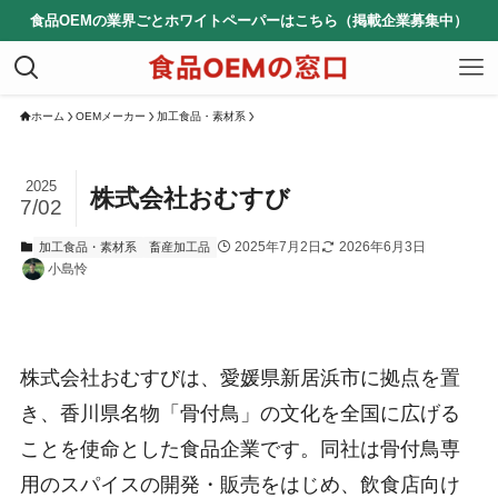
食品OEMの業界ごとホワイトペーパーはこちら（掲載企業募集中）
ホーム
OEMメーカー
加工食品・素材系
2025
株式会社おむすび
7/02
2025年7月2日
2026年6月3日
加工食品・素材系
畜産加工品
小島怜
株式会社おむすびは、愛媛県新居浜市に拠点を置
き、香川県名物「骨付鳥」の文化を全国に広げる
ことを使命とした食品企業です。同社は骨付鳥専
用のスパイスの開発・販売をはじめ、飲食店向け