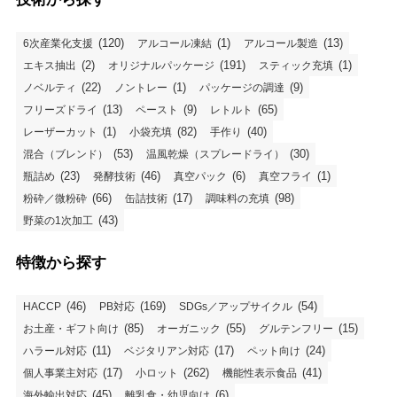
(120)
(1)
(13)
6次産業化支援
アルコール凍結
アルコール製造
(2)
(191)
(1)
エキス抽出
オリジナルパッケージ
スティック充填
(22)
(1)
(9)
ノベルティ
ノントレー
パッケージの調達
(13)
(9)
(65)
フリーズドライ
ペースト
レトルト
(1)
(82)
(40)
レーザーカット
小袋充填
手作り
(53)
(30)
混合（ブレンド）
温風乾燥（スプレードライ）
(23)
(46)
(6)
(1)
瓶詰め
発酵技術
真空パック
真空フライ
(66)
(17)
(98)
粉砕／微粉砕
缶詰技術
調味料の充填
(43)
野菜の1次加工
特徴から探す
(46)
(169)
(54)
HACCP
PB対応
SDGs／アップサイクル
(85)
(55)
(15)
お土産・ギフト向け
オーガニック
グルテンフリー
(11)
(17)
(24)
ハラール対応
ベジタリアン対応
ペット向け
(17)
(262)
(41)
個人事業主対応
小ロット
機能性表示食品
(45)
(6)
海外輸出対応
離乳食・幼児向け