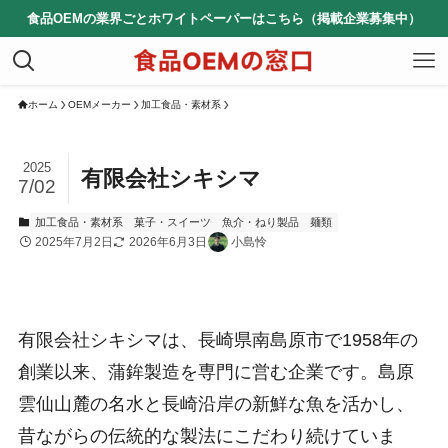
食品OEMの業界ごとホワイトペーパーはこちら（掲載企業募集中）
ホーム
OEMメーカー
加工食品・素材系
2025
有限会社シキシマ
7/02
加工食品・素材系
菓子・スイーツ
魚介・ねり製品
麺類
2025年7月2日
2026年6月3日
小島怜
有限会社シキシマは、長崎県南島原市で1958年の
創業以来、蒲鉾製造を専門に営む企業です。島原
雲仙山麓の名水と長崎沿岸の新鮮な魚を活かし、
昔ながらの伝統的な製法にこだわり続けていま