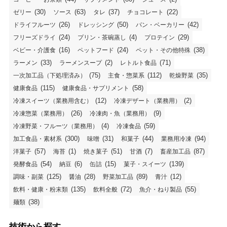
(30)
(63)
(37)
(22)
ゼリー
ソース
タレ
チョコレート
(26)
(50)
(42)
ドライフルーツ
ドレッシング
パン・ベーカリー
(24)
(4)
(29)
フリーズドライ
プリン・茶碗蒸し
プロテイン
(16)
(24)
(38)
ベビー・介護食
ペットフード
ペット・その他特殊
(33)
(2)
(71)
ラーメン
ラーメンスープ
レトルト食品
(75)
(112)
(35)
一次加工品（下処理済み）
主食・惣菜系
乾燥野菜
(115)
(58)
健康食品
健康食品・サプリメント
(12)
(2)
冷凍スイーツ（業務用含む）
冷凍デザート（業務用）
(26)
(9)
冷凍惣菜（業務用）
冷凍肉・魚（業務用）
(4)
(59)
冷凍野菜・フルーツ（業務用）
冷凍食品
(300)
(31)
(44)
(94)
加工食品・素材系
味噌
和菓子
業務用冷凍
(57)
(1)
(51)
(7)
(87)
洋菓子
海苔
焼き菓子
甘酒
畜産加工品
(54)
(6)
(15)
(139)
発酵食品
納豆
缶詰
菓子・スイーツ
(125)
(28)
(89)
(12)
調味・副菜
醤油
野菜加工品
青汁
(135)
(72)
(55)
飲料・健康・粉末類
飲料全般
魚介・ねり製品
(38)
麺類
技術から探す