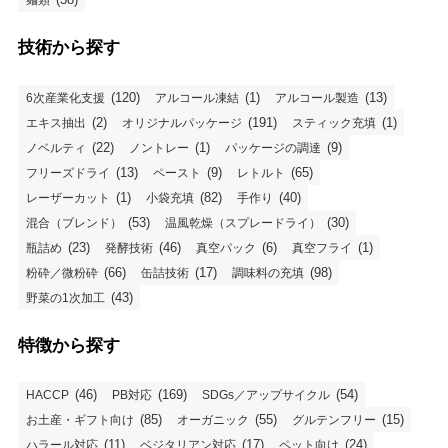
麺類
技術から探す
(120)
(1)
(13)
6次産業化支援
アルコール凍結
アルコール製造
(2)
(191)
(1)
エキス抽出
オリジナルパッケージ
スティック充填
(22)
(1)
(9)
ノベルティ
ノントレー
パッケージの調達
(13)
(9)
(65)
フリーズドライ
ペースト
レトルト
(1)
(82)
(40)
レーザーカット
小袋充填
手作り
(53)
(30)
混合（ブレンド）
温風乾燥（スプレードライ）
(23)
(46)
(6)
(1)
瓶詰め
発酵技術
真空パック
真空フライ
(66)
(17)
(98)
粉砕／微粉砕
缶詰技術
調味料の充填
(43)
野菜の1次加工
特徴から探す
(46)
(169)
(54)
HACCP
PB対応
SDGs／アップサイクル
(85)
(55)
(15)
お土産・ギフト向け
オーガニック
グルテンフリー
(11)
(17)
(24)
ハラール対応
ベジタリアン対応
ペット向け