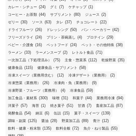
(24)
(7)
(1)
カレー・シチュー
グミ
ケチャップ
(44)
(80)
(2)
コーヒー・お茶類
サプリメント
ジュース
(30)
(63)
(37)
(22)
ゼリー
ソース
タレ
チョコレート
(26)
(50)
(42)
ドライフルーツ
ドレッシング
パン・ベーカリー
(24)
(4)
(29)
フリーズドライ
プリン・茶碗蒸し
プロテイン
(16)
(24)
(38)
ベビー・介護食
ペットフード
ペット・その他特殊
(33)
(2)
(71)
ラーメン
ラーメンスープ
レトルト食品
(75)
(112)
(35)
一次加工品（下処理済み）
主食・惣菜系
乾燥野菜
(115)
(58)
健康食品
健康食品・サプリメント
(12)
(2)
冷凍スイーツ（業務用含む）
冷凍デザート（業務用）
(26)
(9)
冷凍惣菜（業務用）
冷凍肉・魚（業務用）
(4)
(59)
冷凍野菜・フルーツ（業務用）
冷凍食品
(300)
(31)
(44)
(94)
加工食品・素材系
味噌
和菓子
業務用冷凍
(57)
(1)
(51)
(7)
(87)
洋菓子
海苔
焼き菓子
甘酒
畜産加工品
(54)
(6)
(15)
(139)
発酵食品
納豆
缶詰
菓子・スイーツ
(125)
(28)
(89)
(12)
調味・副菜
醤油
野菜加工品
青汁
(135)
(72)
(55)
飲料・健康・粉末類
飲料全般
魚介・ねり製品
(38)