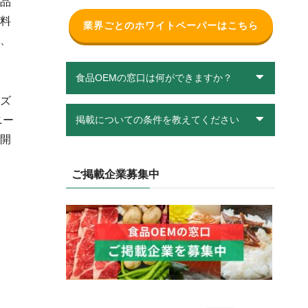
品
料
業界ごとのホワイトペーパーはこちら
、
食品OEMの窓口は何ができますか？
ズ
ニー
掲載についての条件を教えてください
開
ご掲載企業募集中