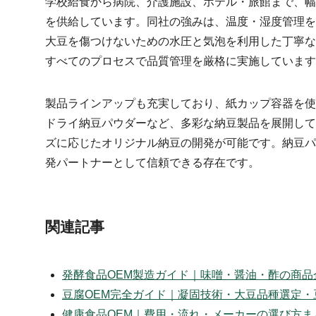
学校給食から病院、介護施設、ホテル・旅館まで、幅
を供給しています。同社の強みは、温度・湿度管理を
大豆を傷つけないための水圧と気泡を利用した丁寧な
すべてのプロセスで品質管理を厳格に実施しています
製品ラインアップも充実しており、紙カップ容器を使
ドライ納豆パウダーなど、多彩な納豆製品を展開して
ズに応じたオリジナル納豆の開発が可能です。納豆パ
発パートナーとして信頼できる存在です。
関連記事
発酵食品OEM製造ガイド｜味噌・醤油・酢の商品
豆腐OEM完全ガイド｜凝固技術・大豆品種選定・
健康食品OEM｜費用・流れ・メーカーの選び方ま