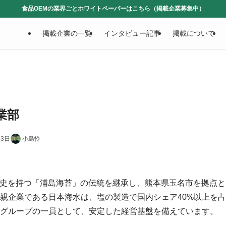
食品OEMの業界ごとホワイトペーパーはこちら（掲載企業募集中）
掲載企業の一覧
インタビュー記事
掲載について
業部
月3日
小島怜
の歴史を持つ「浦島海苔」の伝統を継承し、熊本県玉名市を拠点と
親企業である日本海水は、塩の製造で国内シェア40%以上を
グループの一員として、安定した経営基盤を備えています。