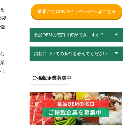
を
業界ごとのホワイトペーパーはこちら
の製
強
食品OEMの窓口は何ができますか？
な
掲載についての条件を教えてください
業
多く
ご掲載企業募集中