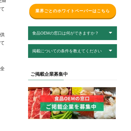
EM
て
業界ごとのホワイトペーパーはこちら
食品OEMの窓口は何ができますか？
供
て
掲載についての条件を教えてください
全
ご掲載企業募集中