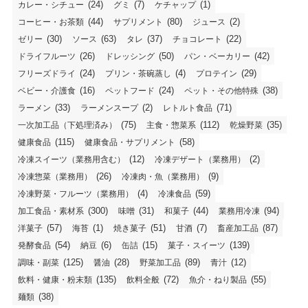
(24)
(7)
(1)
カレー・シチュー
グミ
ケチャップ
(44)
(80)
(2)
コーヒー・お茶類
サプリメント
ジュース
(30)
(63)
(37)
(22)
ゼリー
ソース
タレ
チョコレート
(26)
(50)
(42)
ドライフルーツ
ドレッシング
パン・ベーカリー
(24)
(4)
(29)
フリーズドライ
プリン・茶碗蒸し
プロテイン
(16)
(24)
(38)
ベビー・介護食
ペットフード
ペット・その他特殊
(33)
(2)
(71)
ラーメン
ラーメンスープ
レトルト食品
(75)
(112)
(35)
一次加工品（下処理済み）
主食・惣菜系
乾燥野菜
(115)
(58)
健康食品
健康食品・サプリメント
(12)
(2)
冷凍スイーツ（業務用含む）
冷凍デザート（業務用）
(26)
(9)
冷凍惣菜（業務用）
冷凍肉・魚（業務用）
(4)
(59)
冷凍野菜・フルーツ（業務用）
冷凍食品
(300)
(31)
(44)
(94)
加工食品・素材系
味噌
和菓子
業務用冷凍
(57)
(1)
(51)
(7)
(87)
洋菓子
海苔
焼き菓子
甘酒
畜産加工品
(54)
(6)
(15)
(139)
発酵食品
納豆
缶詰
菓子・スイーツ
(125)
(28)
(89)
(12)
調味・副菜
醤油
野菜加工品
青汁
(135)
(72)
(55)
飲料・健康・粉末類
飲料全般
魚介・ねり製品
(38)
麺類