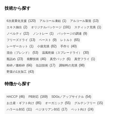
技術から探す
(120)
(1)
(13)
6次産業化支援
アルコール凍結
アルコール製造
(2)
(191)
(1)
エキス抽出
オリジナルパッケージ
スティック充填
(22)
(1)
(9)
ノベルティ
ノントレー
パッケージの調達
(13)
(9)
(65)
フリーズドライ
ペースト
レトルト
(1)
(82)
(40)
レーザーカット
小袋充填
手作り
(53)
(30)
混合（ブレンド）
温風乾燥（スプレードライ）
(23)
(46)
(6)
(1)
瓶詰め
発酵技術
真空パック
真空フライ
(66)
(17)
(98)
粉砕／微粉砕
缶詰技術
調味料の充填
(43)
野菜の1次加工
特徴から探す
(46)
(169)
(54)
HACCP
PB対応
SDGs／アップサイクル
(85)
(55)
(15)
お土産・ギフト向け
オーガニック
グルテンフリー
(11)
(17)
(24)
ハラール対応
ベジタリアン対応
ペット向け