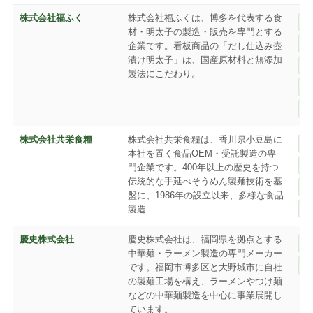
株式会社福ふく
株式会社福ふくは、博多を代表する食
材・明太子の製造・販売を専門とする
企業です。看板商品の「だし仕込み壺
漬け明太子」は、国産原材料と無添加
製法にこだわり。
株式会社共栄食糧
株式会社共栄食糧は、香川県小豆島に
本社を置く食品OEM・受託製造の専
門企業です。400年以上の歴史を持つ
伝統的な手延べそうめん製麺技術を基
盤に、1986年の設立以来、多様な食品
製造…
慶史株式会社
慶史株式会社は、福岡県を拠点とする
中華麺・ラーメン製造の専門メーカー
です。福岡市博多区と大野城市に自社
の製麺工場を構え、ラーメンやつけ麺
などの中華麺製造を中心に事業展開し
ています。