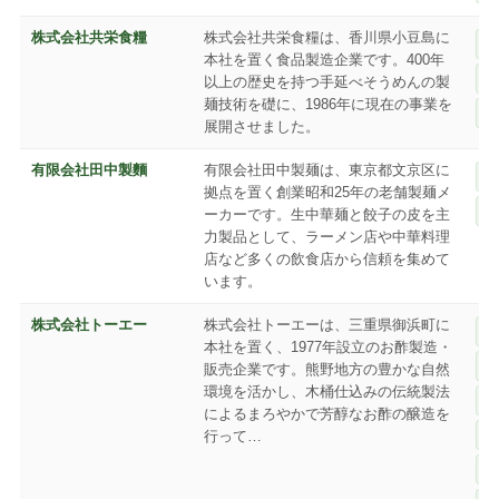
株式会社共栄食糧
株式会社共栄食糧は、香川県小豆島に
本社を置く食品製造企業です。400年
以上の歴史を持つ手延べそうめんの製
麺技術を礎に、1986年に現在の事業を
展開させました。
有限会社田中製麵
有限会社田中製麺は、東京都文京区に
拠点を置く創業昭和25年の老舗製麺メ
ーカーです。生中華麺と餃子の皮を主
力製品として、ラーメン店や中華料理
店など多くの飲食店から信頼を集めて
います。
株式会社トーエー
株式会社トーエーは、三重県御浜町に
本社を置く、1977年設立のお酢製造・
販売企業です。熊野地方の豊かな自然
環境を活かし、木桶仕込みの伝統製法
によるまろやかで芳醇なお酢の醸造を
行って…