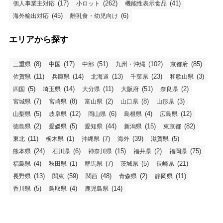
(17)
(262)
(41)
個人事業主対応
小ロット
機能性表示食品
(45)
(6)
海外輸出対応
離乳食・幼児向け
エリアから探す
(8)
(17)
(51)
(102)
(85)
三重県
中国
中部
九州・沖縄
京都府
(11)
(14)
(13)
(23)
(3)
佐賀県
兵庫県
北海道
千葉県
和歌山県
(5)
(14)
(11)
(51)
(2)
四国
埼玉県
大分県
大阪府
奈良県
(7)
(8)
(2)
(8)
(3)
宮城県
宮崎県
富山県
山口県
山形県
(5)
(12)
(6)
(4)
(12)
山梨県
岐阜県
岡山県
島根県
広島県
(2)
(5)
(44)
(15)
(82)
徳島県
愛媛県
愛知県
新潟県
東京都
(11)
(1)
(7)
(39)
(5)
東北
栃木県
沖縄県
海外
滋賀県
(24)
(6)
(15)
(2)
(75)
熊本県
石川県
神奈川県
福井県
福岡県
(4)
(1)
(7)
(5)
(21)
福島県
秋田県
群馬県
茨城県
長崎県
(13)
(59)
(48)
(2)
(11)
長野県
関東
関西
青森県
静岡県
(5)
(4)
(14)
香川県
鳥取県
鹿児島県