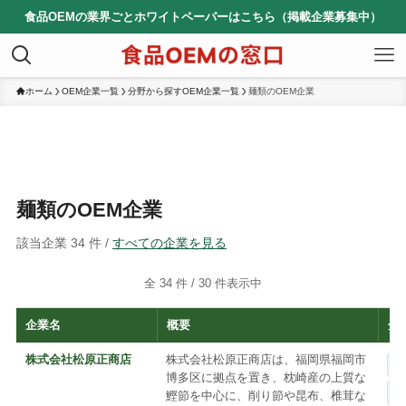
食品OEMの業界ごとホワイトペーパーはこちら（掲載企業募集中）
ホーム
OEM企業一覧
分野から探すOEM企業一覧
麺類のOEM企業
麺類のOEM企業
該当企業 34 件 /
すべての企業を見る
全 34 件 /
30
件表示中
企業名
概要
分
株式会社松原正商店
株式会社松原正商店は、福岡県福岡市
博多区に拠点を置き、枕崎産の上質な
鰹節を中心に、削り節や昆布、椎茸な