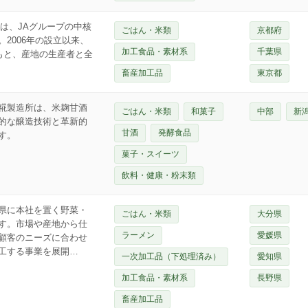
は、JAグループの中核
ごはん・米類
京都府
2006年の設立以来、
加工食品・素材系
千葉県
もと、産地の生産者と全
畜産加工品
東京都
糀製造所は、米麹甘酒
ごはん・米類
和菓子
中部
新
的な醸造技術と革新的
甘酒
発酵食品
す。
菓子・スイーツ
飲料・健康・粉末類
県に本社を置く野菜・
ごはん・米類
大分県
す。市場や産地から仕
ラーメン
愛媛県
顧客のニーズに合わせ
工する事業を展開…
一次加工品（下処理済み）
愛知県
加工食品・素材系
長野県
畜産加工品