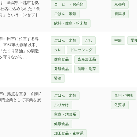
は、新潟県上越市を拠
コーヒー・お茶類
京都府
。社名に込められた「食
ごはん・米類
新潟県
り」というコンセプト
飲料・健康・粉末類
県半田市に位置する専
ごはん・米類
だし
中部
愛
1957年の創業以来、
タレ
ドレッシング
「たまり醤油」の製造
を守りながら…
健康食品
畜産加工品
発酵食品
調味・副菜
醤油
市に拠点を置き、創業7
ごはん・米類
九州・沖縄
専門企業として事業を展
ふりかけ
佐賀県
主食・惣菜系
健康食品
加工食品・素材系