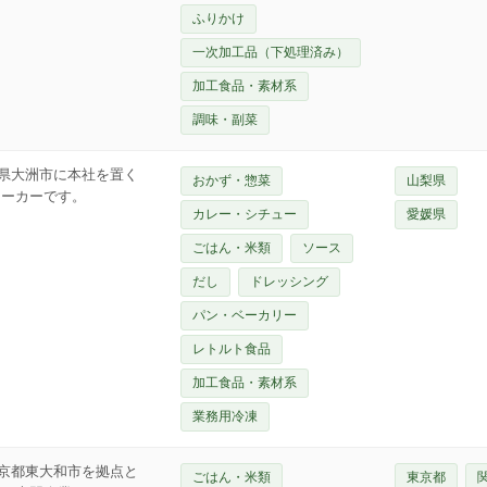
ふりかけ
一次加工品（下処理済み）
加工食品・素材系
調味・副菜
県大洲市に本社を置く
おかず・惣菜
山梨県
メーカーです。
カレー・シチュー
愛媛県
ごはん・米類
ソース
だし
ドレッシング
パン・ベーカリー
レトルト食品
加工食品・素材系
業務用冷凍
京都東大和市を拠点と
ごはん・米類
東京都