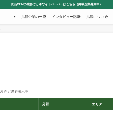
食品OEMの業界ごとホワイトペーパーはこちら（掲載企業募集中）
掲載企業の一覧
インタビュー記事
掲載について
業
66 件 /
30
件表示中
分野
エリア