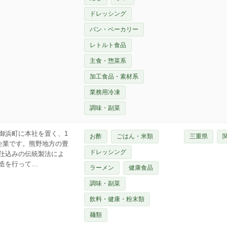
ドレッシング
パン・ベーカリー
レトルト食品
主食・惣菜系
加工食品・素材系
業務用冷凍
調味・副菜
御浜町に本社を置く、1
お酢
ごはん・米類
三重県
企業です。熊野地方の豊
ドレッシング
仕込みの伝統製法によ
造を行って…
ラーメン
健康食品
調味・副菜
飲料・健康・粉末類
麺類