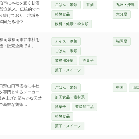
伯市に本社を置く甘酒
ごはん・米類
甘酒
九州・沖縄
の設立以来、伝統的で本
発酵食品
大分県
り続けており、地域を
確固たる地位…
飲料・健康・粉末類
は、福岡県福岡市に本社を
アイス・冷菓
福岡県
造・販売企業です。
ごはん・米類
業務用冷凍
洋菓子
菓子・スイーツ
口県山口市徳地に本社
ごはん・米類
中国
山
を専門とするメーカー
加工食品・素材系
汲み上げた清らかな天然
で新鮮な鶏卵…
洋菓子
畜産加工品
発酵食品
菓子・スイーツ