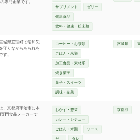
造の専門企業です。
サプリメント
ゼリー
健康食品
飲料・健康・粉末類
宮城県亘理町で昭和51
コーヒー・お茶類
宮城県
を守りながらあられを
ごはん・米類
です。
加工食品・素材系
焼き菓子
菓子・スイーツ
調味・副菜
は、京都府宇治市に本
おかず・惣菜
京都府
EM専門食品メーカーで
カレー・シチュー
ごはん・米類
ソース
だし
タレ