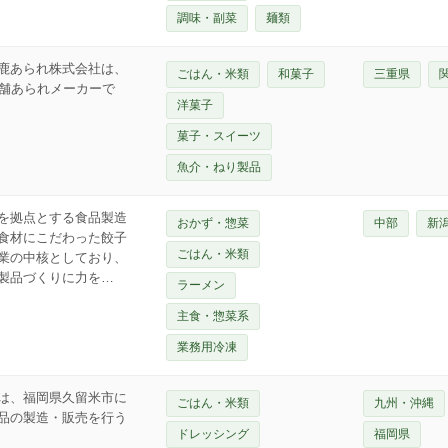
調味・副菜
麺類
鹿あられ株式会社は、
ごはん・米類
和菓子
三重県
老舗あられメーカーで
洋菓子
菓子・スイーツ
魚介・ねり製品
を拠点とする食品製造
おかず・惣菜
中部
新
食材にこだわった餃子
ごはん・米類
業の中核としており、
製品づくりに力を…
ラーメン
主食・惣菜系
業務用冷凍
は、福岡県久留米市に
ごはん・米類
九州・沖縄
品の製造・販売を行う
ドレッシング
福岡県