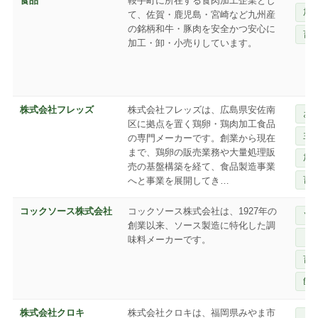
食品
鞍手町に所在する食肉加工企業とし
加
て、佐賀・鹿児島・宮崎など九州産
の銘柄和牛・豚肉を安全かつ安心に
畜
加工・卸・小売りしています。
株式会社フレッズ
株式会社フレッズは、広島県安佐南
お
区に拠点を置く鶏卵・鶏肉加工食品
主
の専門メーカーです。創業から現在
まで、鶏卵の販売業務や大量処理販
加
売の基盤構築を経て、食品製造事業
畜
へと事業を展開してき…
コックソース株式会社
コックソース株式会社は、1927年の
ソ
創業以来、ソース製造に特化した調
ド
味料メーカーです。
畜
飲
株式会社クロキ
株式会社クロキは、福岡県みやま市
ド