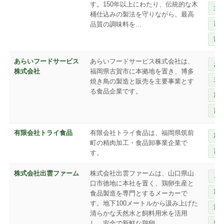
す。150年以上にわたり、伝統的な木
主
桶仕込みの製法を守りながら、最高
畜
品質の調味料を…
醤
あらいフードサービス
あらいフードサービス株式会社は、
お
株式会社
福岡県古賀市に本拠地を置き、博多
主
焼き鳥の製造と販売を主要事業とす
る食品企業です。
加
畜
有限会社トライ食品
有限会社トライ食品は、福岡県筑前
加
町の精肉加工・食品卸事業企業で
畜
す。
株式会社出雲ファーム
株式会社出雲ファームは、山口県山
ご
口市徳地に本社を置く、鶏卵生産と
加
食品製造を専門とするメーカーで
す。地下100メートルから汲み上げた
洋
清らかな天然水と飼料用米を活用
発
し、安全で新鮮な鶏卵…