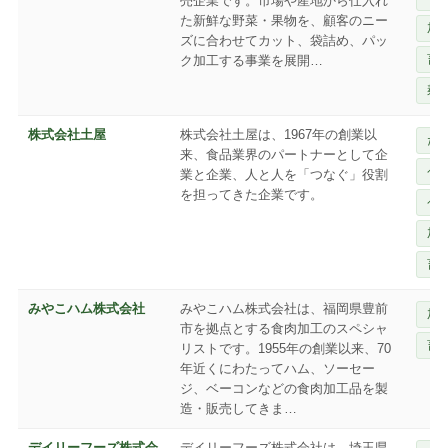
売企業です。市場や産地から仕入れ
た新鮮な野菜・果物を、顧客のニー
加
ズに合わせてカット、袋詰め、パッ
畜
ク加工する事業を展開…
麺
株式会社土屋
株式会社土屋は、1967年の創業以
だ
来、食品業界のパートナーとして企
ペ
業と企業、人と人を「つなぐ」役割
を担ってきた企業です。
ペ
加
畜
みやこハム株式会社
みやこハム株式会社は、福岡県豊前
加
市を拠点とする食肉加工のスペシャ
畜
リストです。1955年の創業以来、70
年近くにわたってハム、ソーセー
ジ、ベーコンなどの食肉加工品を製
造・販売してきま…
デイリーフーズ株式会
デイリーフーズ株式会社は、埼玉県