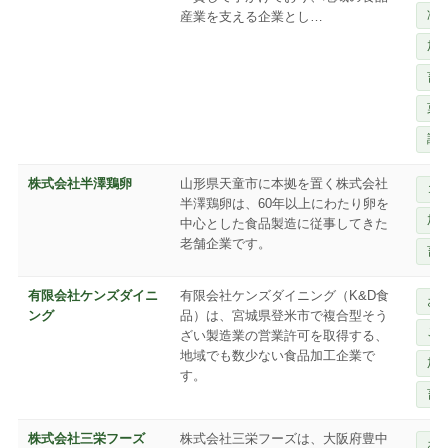
冷
産業を支える企業とし…
加
畜
菓
調
株式会社半澤鶏卵
山形県天童市に本拠を置く株式会社
コ
半澤鶏卵は、60年以上にわたり卵を
加
中心とした食品製造に従事してきた
老舗企業です。
畜
有限会社ケンズダイニ
有限会社ケンズダイニング（K&D食
お
ング
品）は、宮城県登米市で複合型そう
ご
ざい製造業の営業許可を取得する、
地域でも数少ない食品加工企業で
加
す。
畜
株式会社三栄フーズ
株式会社三栄フーズは、大阪府豊中
お