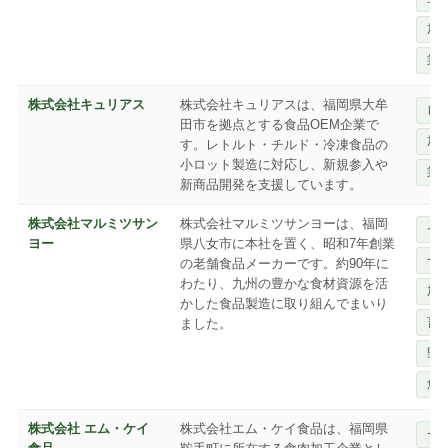
加
業
株式会社キュリアス
株式会社キュリアスは、福岡県大牟
レ
田市を拠点とする食品OEM企業で
加
す。レトルト・チルド・冷凍食品の
小ロット製造に対応し、新規参入や
業
新商品開発を支援しています。
株式会社マルミツサン
株式会社マルミツサンヨーは、福岡
ゼ
ヨー
県八女市に本社を置く、昭和7年創業
一
の老舗食品メーカーです。約90年に
わたり、九州の豊かな食材資源を活
加
かした食品製造に取り組んでまいり
畜
ました。
野
魚
株式会社 エム・ケイ
株式会社エム・ケイ食品は、福岡県
一