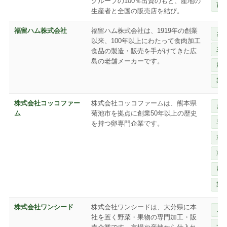
グループの100％出資のもと、産地の
畜
生産者と全国の販売店を結び。
福留ハム株式会社
福留ハム株式会社は、1919年の創業
お
以来、100年以上にわたって食肉加工
主
食品の製造・販売を手がけてきた広
島の老舗メーカーです。
加
業
株式会社コッコファー
株式会社コッコファームは、熊本県
お
ム
菊池市を拠点に創業50年以上の歴史
主
を持つ卵専門企業です。
冷
冷
加
業
株式会社ワンシード
株式会社ワンシードは、大分県に本
ご
社を置く野菜・果物の専門加工・販
一