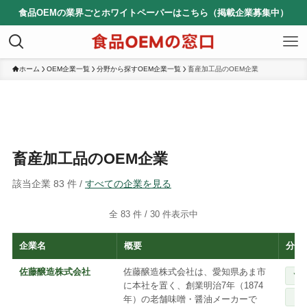
食品OEMの業界ごとホワイトペーパーはこちら（掲載企業募集中）
ホーム
OEM企業一覧
分野から探すOEM企業一覧
畜産加工品のOEM企業
畜産加工品のOEM企業
該当企業 83 件 /
すべての企業を見る
全 83 件 /
30
件表示中
企業名
概要
分野
佐藤醸造株式会社
佐藤醸造株式会社は、愛知県あま市
ソ
に本社を置く、創業明治7年（1874
ド
年）の老舗味噌・醤油メーカーで