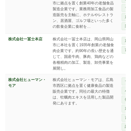
市に拠点を置く創業40年の老舗食品
ラ
製造企業です。業務用加工食品の製
造販売を主軸に、ホテルやレストラ
加
ン、居酒屋、ゴルフ場といった多く
業
の飲食企業に食材を…
株式会社一冨士本店
株式会社一冨士本店は、岡山県岡山
加
市に本社を置く1935年創業の老舗食
畜
肉企業です。約90年の長い歴史を通
じて、国産牛肉、豚肉、鶏肉などの
各種精肉の加工、製造、卸売事業を
展開し。
株式会社ヒューマン・
株式会社ヒューマン・モアは、広島
サ
モア
市西区に拠点を置く健康食品の製造
パ
販売企業です。同社の最大の特徴
は、牡蠣肉エキスを活用した製品開
健
発にあります。
加
畜
調