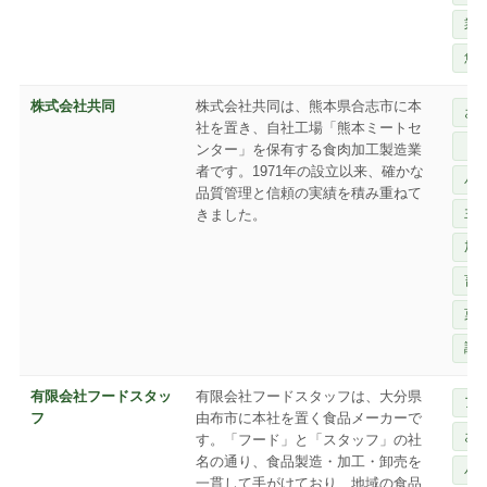
業
魚
株式会社共同
株式会社共同は、熊本県合志市に本
お
社を置き、自社工場「熊本ミートセ
ド
ンター」を保有する食肉加工製造業
者です。1971年の設立以来、確かな
パ
品質管理と信頼の実績を積み重ねて
主
きました。
加
畜
菓
調
有限会社フードスタッ
有限会社フードスタッフは、大分県
ア
フ
由布市に本社を置く食品メーカーで
お
す。「フード」と「スタッフ」の社
名の通り、食品製造・加工・卸売を
パ
一貫して手がけており、地域の食品