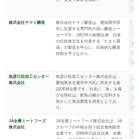
菓
株式会社ヤマミ醸造
株式会社ヤマミ醸造は、愛知県半田
ご
市に位置する専門性の高い醸造メー
タ
カーです。1957年の創業以来、日本
の伝統食文化を代表する「たまり醤
健
油」の製造を中心に、伝統的な醸造
発
技術を守りながら…
醤
魚彦江松加工センター
魚彦江松加工センター株式会社は、
お
株式会社
愛知県名古屋市中川区に所在する食
加
品OEM企業です。社名に「魚」を掲
げる同社は、鮮魚の確かな目利きを
畜
生かした食品製造を得意としてお
魚
り。
JA全農ミートフーズ
JA全農ミートフーズ株式会社は、JA
ご
株式会社
グループの中核を担う総合食肉販売
加
企業です。2006年の設立以来、全農