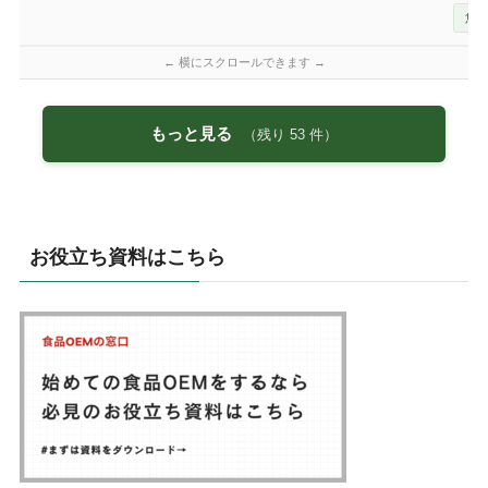
魚
もっと見る
（残り
53
件）
お役立ち資料はこちら