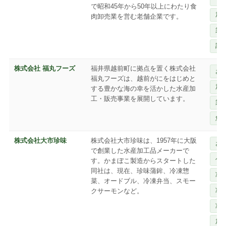
で昭和45年から50年以上にわたり食
加
肉卸売業を営む老舗企業です。
業
調
株式会社 福丸フーズ
福井県越前町に拠点を置く株式会社
お
福丸フーズは、越前がにをはじめと
加
する豊かな海の幸を活かした水産加
工・販売事業を展開しています。
業
魚
株式会社大市珍味
株式会社大市珍味は、1957年に大阪
お
で創業した水産加工品メーカーで
ベ
す。かまぼこ製造からスタートした
同社は、現在、珍味蒲鉾、冷凍惣
冷
菜、オードブル、冷凍弁当、スモー
冷
クサーモンなど。
冷
加