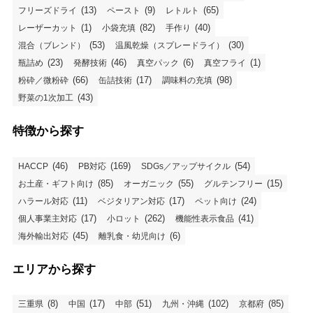
(13)
(9)
(65)
フリーズドライ
ペースト
レトルト
(1)
(82)
(40)
レーザーカット
小袋充填
手作り
(53)
(30)
混合（ブレンド）
温風乾燥（スプレードライ）
(23)
(46)
(6)
(1)
瓶詰め
発酵技術
真空パック
真空フライ
(66)
(17)
(98)
粉砕／微粉砕
缶詰技術
調味料の充填
(43)
野菜の1次加工
特徴から探す
(46)
(169)
(54)
HACCP
PB対応
SDGs／アップサイクル
(85)
(55)
(15)
お土産・ギフト向け
オーガニック
グルテンフリー
(11)
(17)
(24)
ハラール対応
ベジタリアン対応
ペット向け
(17)
(262)
(41)
個人事業主対応
小ロット
機能性表示食品
(45)
(6)
海外輸出対応
離乳食・幼児向け
エリアから探す
(8)
(17)
(51)
(102)
(85)
三重県
中国
中部
九州・沖縄
京都府