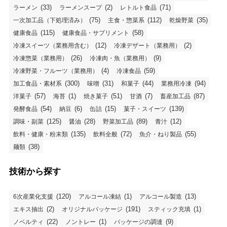
(33)
(2)
(71)
ラーメン
ラーメンスープ
レトルト食品
(75)
(112)
(35)
一次加工品（下処理済み）
主食・惣菜系
乾燥野菜
(115)
(58)
健康食品
健康食品・サプリメント
(12)
(2)
冷凍スイーツ（業務用含む）
冷凍デザート（業務用）
(26)
(9)
冷凍惣菜（業務用）
冷凍肉・魚（業務用）
(4)
(59)
冷凍野菜・フルーツ（業務用）
冷凍食品
(300)
(31)
(44)
(94)
加工食品・素材系
味噌
和菓子
業務用冷凍
(57)
(1)
(51)
(7)
(87)
洋菓子
海苔
焼き菓子
甘酒
畜産加工品
(54)
(6)
(15)
(139)
発酵食品
納豆
缶詰
菓子・スイーツ
(125)
(28)
(89)
(12)
調味・副菜
醤油
野菜加工品
青汁
(135)
(72)
(55)
飲料・健康・粉末類
飲料全般
魚介・ねり製品
(38)
麺類
技術から探す
(120)
(1)
(13)
6次産業化支援
アルコール凍結
アルコール製造
(2)
(191)
(1)
エキス抽出
オリジナルパッケージ
スティック充填
(22)
(1)
(9)
ノベルティ
ノントレー
パッケージの調達